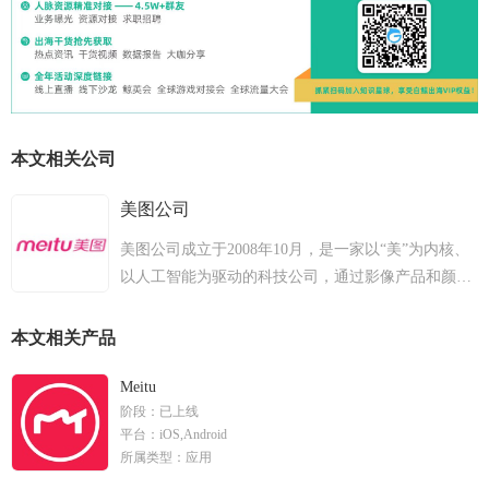
本文相关公司
美图公司
美图公司成立于2008年10月，是一家以“美”为内核、
以人工智能为驱动的科技公司，通过影像产品和颜值
管理服务帮助用户全方位变美，通过SaaS服务助力美
丽产业数字化升级。 2010年，美图成立了核心研发部
本文相关产品
门——美图影像研究院（MT Lab），致力于计算机视
觉、深度学习、计算机图形学等人工智能（AI）相关
Meitu
阶段：
已上线
领域的研发，以核心技术创新推动公司业务发展。 截
平台：
iOS,Android
至2021年6月，美图公司应用矩阵已在全球超过23.4亿
所属类型：
应用
台独立移动设备上激活，月活跃用户总数为2.46亿。