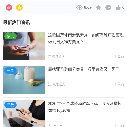
除此之外，美图公司目前在海外已拥有了超过9.98亿
65054
0
的用户，在印度尼西亚、泰国、巴基斯坦、越南、美
国、巴西、日本、孟加拉、菲律宾、韩国、马来西
最新热门资讯
亚、尼日利亚、墨西哥、加拿大、土耳其共15个国家
各拥有超过1000万总用户。
这款国产休闲游戏新秀，如何靠纯广告变现
快讯
做到日入20万美元？
江清月近人
1 天前
霸榜亚马逊细分类目，母婴红海又一黑马
干货
江清月近人
1 天前
2026年7月全球移动游戏下载、收入及增长
干货
数据Top20榜
Annie Liu
1 天前