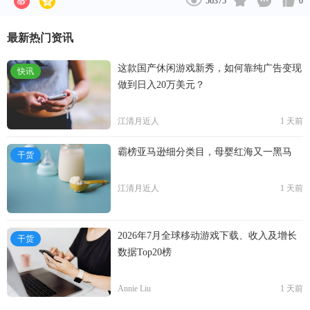
56375
0
最新热门资讯
这款国产休闲游戏新秀，如何靠纯广告变现
快讯
做到日入20万美元？
江清月近人
1 天前
霸榜亚马逊细分类目，母婴红海又一黑马
干货
江清月近人
1 天前
2026年7月全球移动游戏下载、收入及增长
干货
数据Top20榜
Annie Liu
1 天前