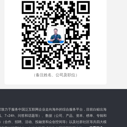
（备注姓名、公司及职位）
家致力于服务中国泛互联网企业走向海外的综合服务平台，目前白鲸出海
、7×24h、问答和话题等）、数据（公司、产品、资本、榜单、专辑和
务（合作、招聘、活动、投融资和众创空间等）以及社群社区等共四大模
G