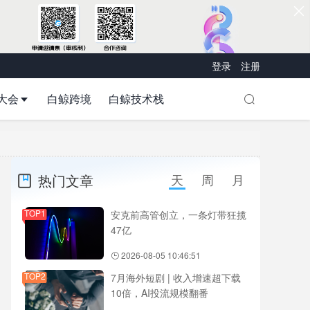
登录
注册
大会
白鲸跨境
白鲸技术栈
热门文章
天
周
月
TOP1
安克前高管创立，一条灯带狂揽
47亿
2026-08-05 10:46:51
TOP2
7月海外短剧 | 收入增速超下载
10倍，AI投流规模翻番