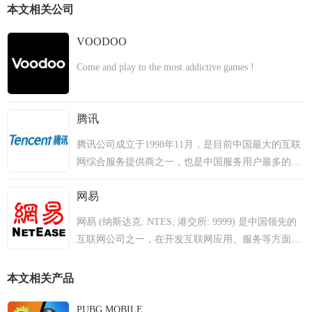
本文相关公司
VOODOO
Come and play to the most addictive games !
腾讯
腾讯公司成立于1998年11月，是目前中国最大的互联
网综合服务提供商之一，也是中国服务用户最多的互
联网企业之一。成立10多年以来，腾讯一直秉承一切
网易
以用户价值为依归的经营理念，始终处于稳健、高速
发展的状态。2004年6月16日，腾讯公司在香港联交
网易 (纳斯达克: NTES; 港交所: 9999) 是中国领先的
所主板公开上市（股票代号700）。
互联网公司之一，在开发互联网应用、服务等方面始
终保持中国业界领先地位。本着“网聚人的力量，用科
技创新缔造美好生活”的愿景，网易利用最先进的互联
本文相关产品
网技术，加强人与人之间信息的交流和共享，始终坚
持“以优质的内容和服务，为用户创造惊喜”。 网易是
PUBG MOBILE