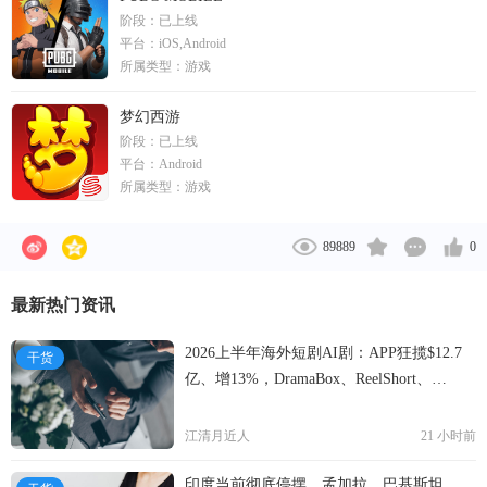
阶段：
已上线
全球领先的在线游戏开发与发行公司，也是中国最大
平台：
iOS,Android
的电子邮件服务商，并拥有中国领先的自营品质电商
所属类型：
游戏
品牌、中国领先的在线音乐平台、在线教育平台、资
讯传媒平台，覆盖全中国超过10亿用户。
梦幻西游
阶段：
已上线
平台：
Android
所属类型：
游戏
89889
0
最新热门资讯
2026上半年海外短剧AI剧：APP狂揽$12.7
干货
亿、增13%，DramaBox、ReelShort、
NetShort领跑
江清月近人
21 小时前
印度当前彻底停摆，孟加拉、巴基斯坦