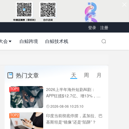
登录
注册
大会
白鲸跨境
白鲸技术栈
热门文章
天
周
月
TOP1
2026上半年海外短剧AI剧：
APP狂揽$12.7亿、增13%，
DramaBox、ReelShort、
2026-08-06 10:25:10
NetShort领跑
TOP2
印度当前彻底停摆，孟加拉、巴
基斯坦是“镜像”还是“陷阱”？