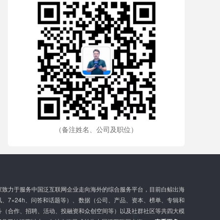
（备注姓名、公司及职位）
家致力于服务中国泛互联网企业走向海外的综合服务平台，目前白鲸出海
、7×24h、问答和话题等）、数据（公司、产品、资本、榜单、专辑和
务（合作、招聘、活动、投融资和众创空间等）以及社群社区等共四大模