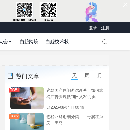
登录
注册
大会
白鲸跨境
白鲸技术栈
热门文章
天
周
月
TOP1
这款国产休闲游戏新秀，如何靠
纯广告变现做到日入20万美
元？
2026-08-07 11:00:19
TOP2
霸榜亚马逊细分类目，母婴红海
又一黑马