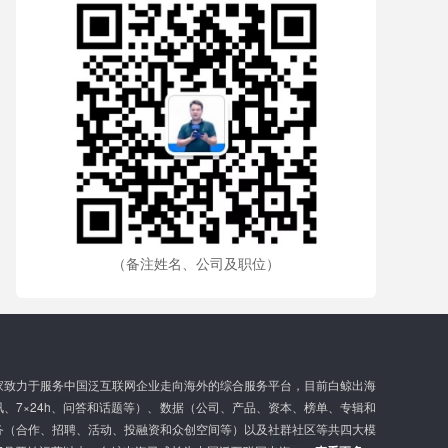
（备注姓名、公司及职位）
家致力于服务中国泛互联网企业走向海外的综合服务平台，目前白鲸出海
、7×24h、问答和话题等）、数据（公司、产品、资本、榜单、专辑和
务（合作、招聘、活动、投融资和众创空间等）以及社群社区等共四大模