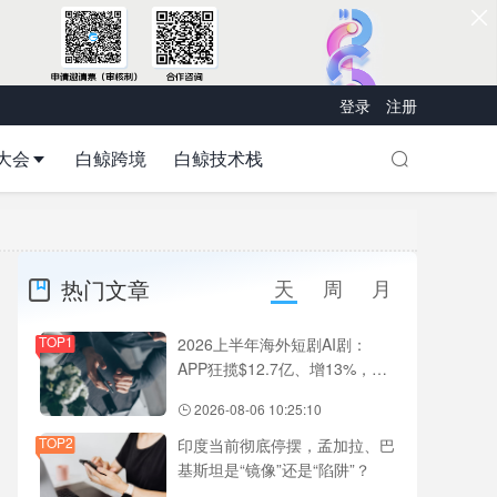
登录
注册
大会
白鲸跨境
白鲸技术栈
热门文章
天
周
月
TOP1
2026上半年海外短剧AI剧：
APP狂揽$12.7亿、增13%，
DramaBox、ReelShort、
2026-08-06 10:25:10
NetShort领跑
TOP2
印度当前彻底停摆，孟加拉、巴
基斯坦是“镜像”还是“陷阱”？