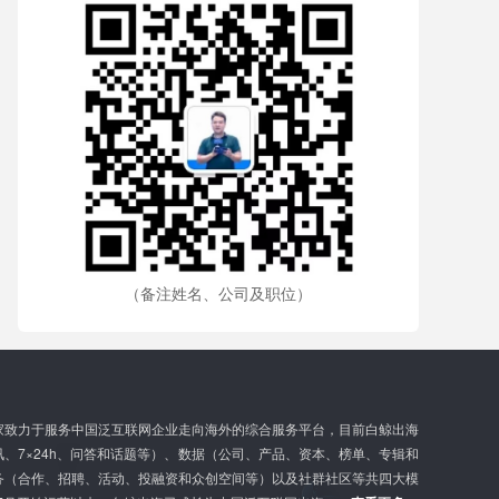
（备注姓名、公司及职位）
家致力于服务中国泛互联网企业走向海外的综合服务平台，目前白鲸出海
、7×24h、问答和话题等）、数据（公司、产品、资本、榜单、专辑和
务（合作、招聘、活动、投融资和众创空间等）以及社群社区等共四大模