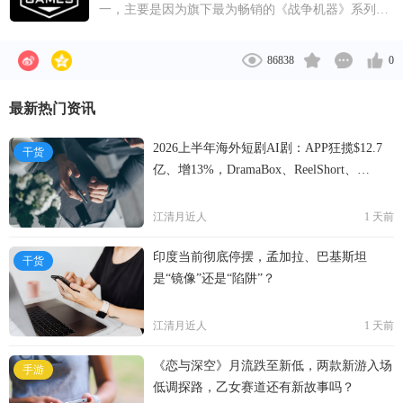
一，主要是因为旗下最为畅销的《战争机器》系列。
团队研发的虚幻3引擎为无数的游戏制作团队所采
用。2011年，EPIC Games发售的《战争机器3》引来
86838
0
了业界的广泛好评。代表作品另有《子弹风暴》、
《堡垒之夜》等。
最新热门资讯
2026上半年海外短剧AI剧：APP狂揽$12.7
干货
亿、增13%，DramaBox、ReelShort、
NetShort领跑
江清月近人
1 天前
印度当前彻底停摆，孟加拉、巴基斯坦
干货
是“镜像”还是“陷阱”？
江清月近人
1 天前
《恋与深空》月流跌至新低，两款新游入场
手游
低调探路，乙女赛道还有新故事吗？