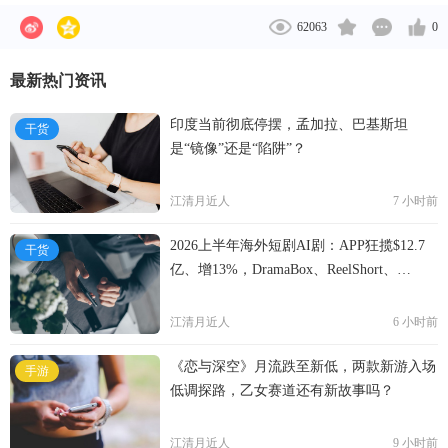
62063
0
最新热门资讯
印度当前彻底停摆，孟加拉、巴基斯坦
干货
是“镜像”还是“陷阱”？
江清月近人
7 小时前
2026上半年海外短剧AI剧：APP狂揽$12.7
干货
亿、增13%，DramaBox、ReelShort、
NetShort领跑
江清月近人
6 小时前
《恋与深空》月流跌至新低，两款新游入场
手游
低调探路，乙女赛道还有新故事吗？
江清月近人
9 小时前