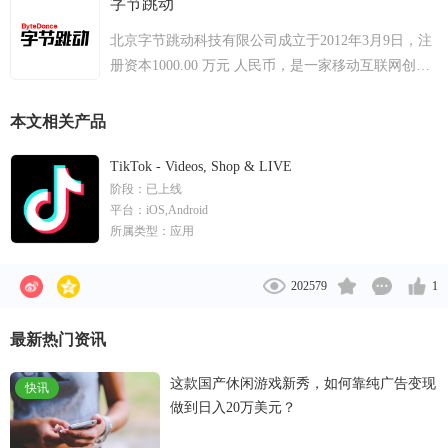
字节跳动
北京字节跳动科技有限公司成立于2012年3月9日，注
册资本1000.00 万元 人民币，是一家移动互联网创业
公司。其主要产品今日头条是一款基于化挖掘的个性
化信息推荐引擎，自2012年8月份上线以来，已经累
本文相关产品
计用户9000万以上，成为增长最快的资讯类客户端，
包含了新闻动态，图片，以及各类短文。
TikTok - Videos, Shop & LIVE
阶段：
已上线
平台：
iOS,Android
所属类型：
应用
202579
1
最新热门资讯
这款国产休闲游戏新秀，如何靠纯广告变现
快讯
做到日入20万美元？