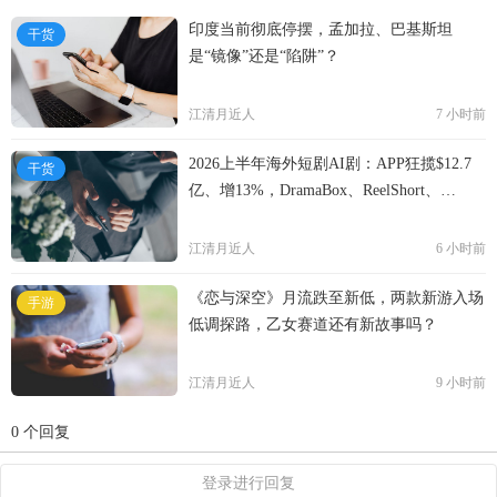
Facebook Home。2014年，Facebook以190亿美元，收
印度当前彻底停摆，孟加拉、巴基斯坦
干货
购WhatsApp。2015年1月，Facebook收购了自然语言
是“镜像”还是“陷阱”？
软件厂商Wit.ai。2018年10月，Facebook正式推出智能
音箱“Portal”。2019年9月，Facebook与阿里巴巴、
江清月近人
7 小时前
Twitter和Uber共同成立Presto基金会，用于大规模分布
式数据处理。2020年~2022年，Facebook陆续收购多家
2026上半年海外短剧AI剧：APP狂揽$12.7
干货
亿、增13%，DramaBox、ReelShort、
游戏工作室。2021年10月28日，扎克伯格宣布公司将
NetShort领跑
改名Meta。
江清月近人
6 小时前
《恋与深空》月流跌至新低，两款新游入场
手游
低调探路，乙女赛道还有新故事吗？
江清月近人
9 小时前
0 个回复
登录进行回复