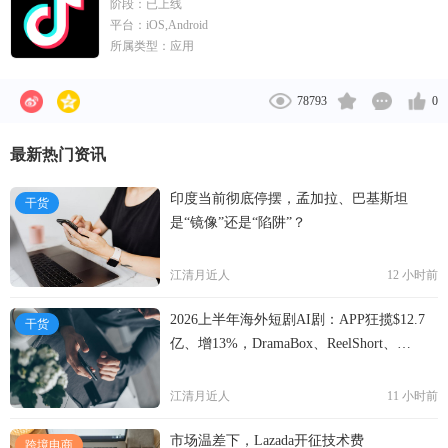
阶段：
已上线
平台：
iOS,Android
所属类型：
应用
78793
0
最新热门资讯
印度当前彻底停摆，孟加拉、巴基斯坦
干货
是“镜像”还是“陷阱”？
江清月近人
12 小时前
2026上半年海外短剧AI剧：APP狂揽$12.7
干货
亿、增13%，DramaBox、ReelShort、
NetShort领跑
江清月近人
11 小时前
市场温差下，Lazada开征技术费
跨境电商