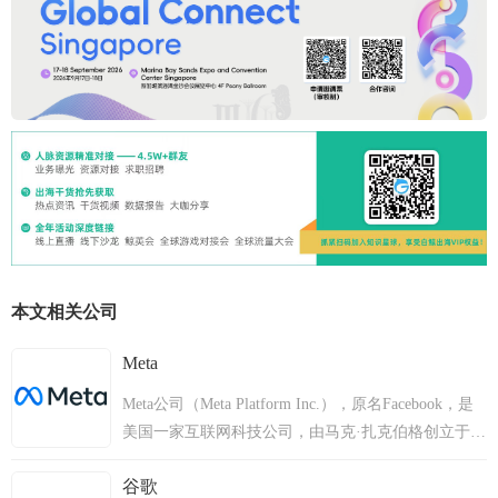
本文相关公司
Meta
Meta公司（Meta Platform Inc.），原名Facebook，是
美国一家互联网科技公司，由马克·扎克伯格创立于
2004年2月4日，主要经营社交网络、虚拟现实、元宇
谷歌
宙等产品。总部位于美国加利福尼亚州门洛帕克。