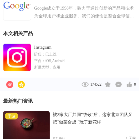
2012年3月6日，Facebook发布Windows版桌面聊天软
Google成立于1998年，致力于通过创新的产品和技术
件Facebook Messenger；5月，Facebook通过首次公开
为全球用户和企业服务。我们的使命是整合全球信
募股在纳斯达克上市。2013年，Facebook发布
息，使人人皆可访问并从中受益。从创立至今，
Facebook Home。2014年，Facebook以190亿美元，收
Google已成长为在全球40多个国家和地区拥有70多个
本文相关产品
购WhatsApp。2015年1月，Facebook收购了自然语言
办公室的全球科技领导者。
软件厂商Wit.ai。2018年10月，Facebook正式推出智能
Instagram
音箱“Portal”。2019年9月，Facebook与阿里巴巴、
阶段：
已上线
Twitter和Uber共同成立Presto基金会，用于大规模分布
平台：
iOS,Android
式数据处理。2020年~2022年，Facebook陆续收购多家
所属类型：
应用
游戏工作室。2021年10月28日，扎克伯格宣布公司将
改名Meta。
174522
0
最新热门资讯
被2家大厂共同“致敬”后，这家北京团队又
手游
把“做菜合成 ”玩了新花样
B21993
1 天前