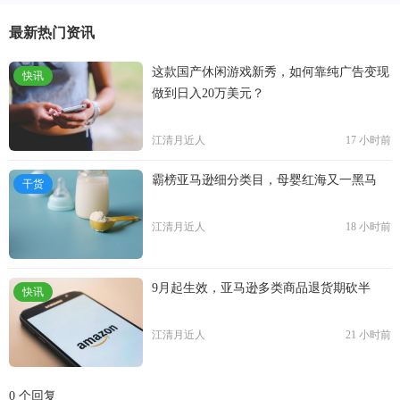
最新热门资讯
这款国产休闲游戏新秀，如何靠纯广告变现
快讯
做到日入20万美元？
江清月近人
17 小时前
霸榜亚马逊细分类目，母婴红海又一黑马
干货
江清月近人
18 小时前
9月起生效，亚马逊多类商品退货期砍半
快讯
江清月近人
21 小时前
0 个回复