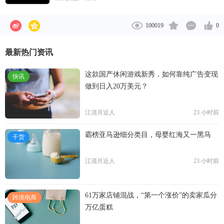
游戏工作室。2021年10月28日，扎克伯格宣布公司将
改名Meta。
100019
0
最新热门资讯
这款国产休闲游戏新秀，如何靠纯广告变现
快讯
做到日入20万美元？
江清月近人
23 小时前
霸榜亚马逊细分类目，母婴红海又一黑马
干货
江清月近人
23 小时前
61万家店铺混战，“第一个涨价”的卖家瓜分
跨境电商
万亿蛋糕