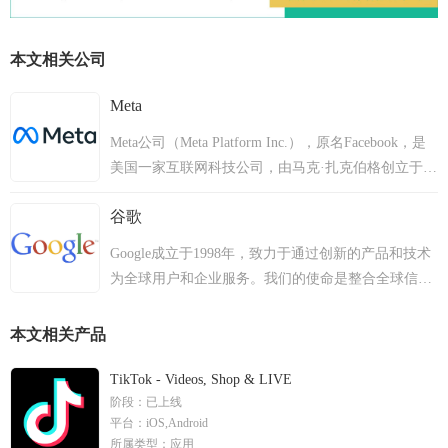
本文相关公司
Meta
Meta公司（Meta Platform Inc.），原名Facebook，是
美国一家互联网科技公司，由马克·扎克伯格创立于
2004年2月4日，主要经营社交网络、虚拟现实、元宇
谷歌
宙等产品。总部位于美国加利福尼亚州门洛帕克。
2012年3月6日，Facebook发布Windows版桌面聊天软
Google成立于1998年，致力于通过创新的产品和技术
件Facebook Messenger；5月，Facebook通过首次公开
为全球用户和企业服务。我们的使命是整合全球信
募股在纳斯达克上市。2013年，Facebook发布
息，使人人皆可访问并从中受益。从创立至今，
Facebook Home。2014年，Facebook以190亿美元，收
Google已成长为在全球40多个国家和地区拥有70多个
本文相关产品
购WhatsApp。2015年1月，Facebook收购了自然语言
办公室的全球科技领导者。
软件厂商Wit.ai。2018年10月，Facebook正式推出智能
TikTok - Videos, Shop & LIVE
音箱“Portal”。2019年9月，Facebook与阿里巴巴、
阶段：
已上线
Twitter和Uber共同成立Presto基金会，用于大规模分布
平台：
iOS,Android
式数据处理。2020年~2022年，Facebook陆续收购多家
所属类型：
应用