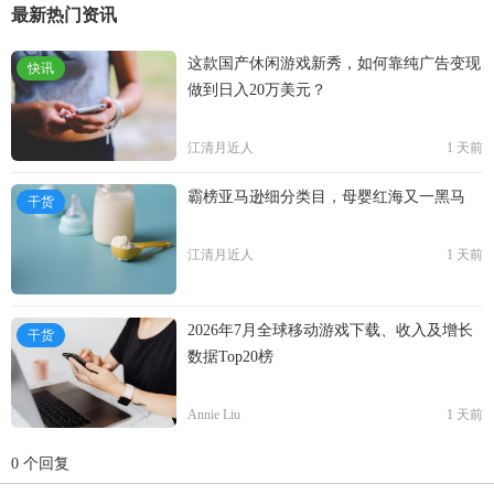
件Facebook Messenger；5月，Facebook通过首次公开
最新热门资讯
募股在纳斯达克上市。2013年，Facebook发布
Facebook Home。2014年，Facebook以190亿美元，收
这款国产休闲游戏新秀，如何靠纯广告变现
快讯
购WhatsApp。2015年1月，Facebook收购了自然语言
做到日入20万美元？
软件厂商Wit.ai。2018年10月，Facebook正式推出智能
音箱“Portal”。2019年9月，Facebook与阿里巴巴、
江清月近人
1 天前
Twitter和Uber共同成立Presto基金会，用于大规模分布
式数据处理。2020年~2022年，Facebook陆续收购多家
霸榜亚马逊细分类目，母婴红海又一黑马
干货
游戏工作室。2021年10月28日，扎克伯格宣布公司将
改名Meta。
江清月近人
1 天前
2026年7月全球移动游戏下载、收入及增长
干货
数据Top20榜
Annie Liu
1 天前
0 个回复