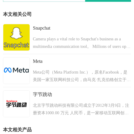
本文相关公司
Snapchat
Camera plays a vital role to Snapchat's business as a
multimedia communication tool。 Millions of users open
Snapchat camera every day to take photos/videos, apply
Meta
creative tools and share them with friends。 Our camera
team strives to build the best camera for mobile devices
Meta公司（Meta Platform Inc.），原名Facebook，是
so everyone can use Snapchat as their preferred camera。
美国一家互联网科技公司，由马克·扎克伯格创立于
We want to make the Snapchat camera applications better,
2004年2月4日，主要经营社交网络、虚拟现实、元宇
faster, smarter and more creative so it allows our users to
字节跳动
宙等产品。总部位于美国加利福尼亚州门洛帕克。
efficiently communicate experience and gather
2012年3月6日，Facebook发布Windows版桌面聊天软
北京字节跳动科技有限公司成立于2012年3月9日，注
information through creative multimedia content。
件Facebook Messenger；5月，Facebook通过首次公开
册资本1000.00 万元 人民币，是一家移动互联网创业
募股在纳斯达克上市。2013年，Facebook发布
公司。其主要产品今日头条是一款基于化挖掘的个性
Facebook Home。2014年，Facebook以190亿美元，收
化信息推荐引擎，自2012年8月份上线以来，已经累
本文相关产品
购WhatsApp。2015年1月，Facebook收购了自然语言