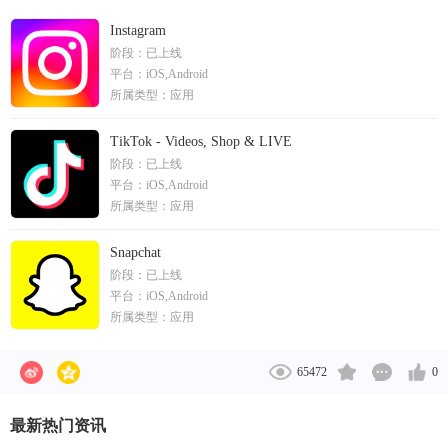
计用户9000万以上，成为增长最快的资讯类客户端，
软件厂商Wit.ai。2018年10月，Facebook正式推出智能
包含了新闻动态，图片，以及各类短文。
Instagram
音箱“Portal”。2019年9月，Facebook与阿里巴巴、
阶段：
已上线
Twitter和Uber共同成立Presto基金会，用于大规模分布
平台：
iOS,Android
式数据处理。2020年~2022年，Facebook陆续收购多家
所属类型：
应用
游戏工作室。2021年10月28日，扎克伯格宣布公司将
TikTok - Videos, Shop & LIVE
改名Meta。
阶段：
已上线
平台：
iOS,Android
所属类型：
应用
Snapchat
阶段：
已上线
平台：
iOS,Android
所属类型：
应用
65472
0
最新热门资讯