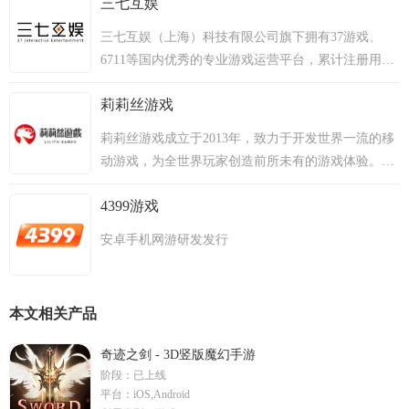
三七互娱
三七互娱（上海）科技有限公司旗下拥有37游戏、
6711等国内优秀的专业游戏运营平台，累计注册用户
数已超过4.45亿，自2012年以来，公司多次获得“中国
莉莉丝游戏
十大游戏运营平台”、“中国最佳人气平台”等多项殊
荣。旗下自研产品《大天使之剑》上线60天总流水超
莉莉丝游戏成立于2013年，致力于开发世界一流的移
3.2亿，并创下页游行业多项运营纪录，成为2014年超
动游戏，为全世界玩家创造前所未有的游戏体验。
S级37游戏旗下极光网络自主研发的《传奇霸业》自
2014年2月25日，旗下游戏《刀塔传奇》在AppStore正
2014年12月26日公测至今，在短短的80天时间里总流
4399游戏
式上线，短短半年时间内已经刷新了各种行业指标和
水突破3亿的页游巨作； 还有《传奇霸业》、《战国
排行数据，如今该款手游已成为动作卡牌游戏的标
安卓手机网游研发发行
之怒》、《战神诀》、《权倾天下》《傲世九重
杆。 2014年下半年，莉莉丝游戏开始进军海外，旗下
天》、《战神诀》、《风云无双》、《暗黑西游
游戏已经在韩国、泰国、日本、马来西亚、越南、新
记》、《九州志》等多款游戏深受玩家追捧。 2012
加坡、北美、港澳台等地区设立了发行团队或确定战
年，37游戏制定了全球化运营方针，在保持稳定国内
本文相关产品
略合作伙伴。
运营平台领先优势的基础上，开始发力海外市场，致
奇迹之剑 - 3D竖版魔幻手游
力于将民族精品游戏带给全球玩家，推动国产网页游
阶段：
已上线
戏的发展，全面践行“传承中华游戏精髓，携手全球游
平台：
iOS,Android
戏玩家”的企业使命！ 2013年，37移动游戏正式成