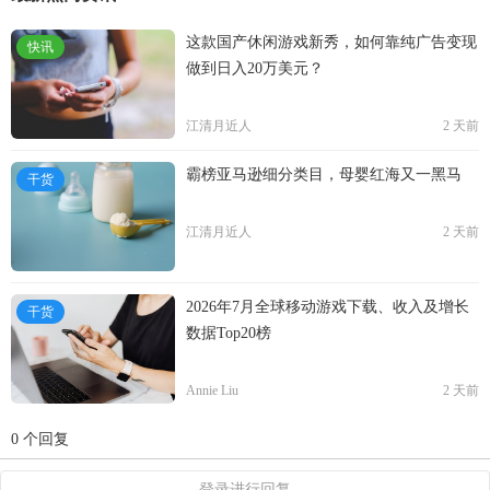
这款国产休闲游戏新秀，如何靠纯广告变现
快讯
做到日入20万美元？
江清月近人
2 天前
霸榜亚马逊细分类目，母婴红海又一黑马
干货
江清月近人
2 天前
2026年7月全球移动游戏下载、收入及增长
干货
数据Top20榜
Annie Liu
2 天前
0 个回复
登录进行回复