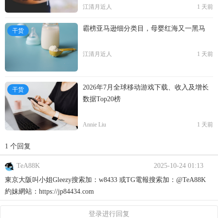
江清月近人
1 天前
霸榜亚马逊细分类目，母婴红海又一黑马
干货
江清月近人
1 天前
2026年7月全球移动游戏下载、收入及增长
干货
数据Top20榜
Annie Liu
1 天前
1 个回复
TeA88K
2025-10-24 01:13
東京大阪叫小姐Gleezy搜索加：w8433 或TG電報搜索加：@TeA88K
約妹網站：https://jp84434.com
登录进行回复