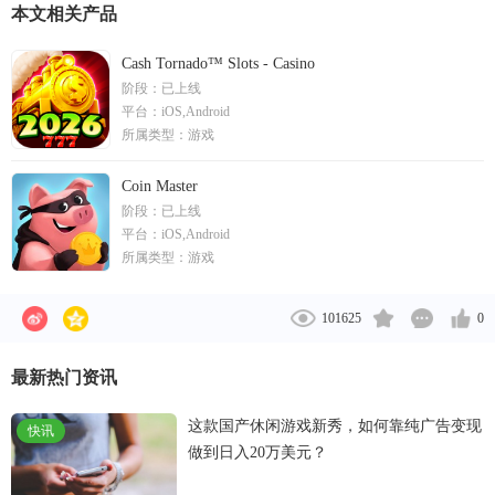
打造世界范围内“最好玩”、“最独特”的优质游戏。 公
本文相关产品
司数款产品跻身同类游戏排行榜前10并且连续实现年
收入增长率200%，是Google 、AppStore、Facebook等
Cash Tornado™ Slots - Casino
阶段：
已上线
巨头平台亲密的合作伙伴，在全球连接数亿级用户。
平台：
iOS,Android
公司汇集海内外优秀同事，同时在北京、成都、长春
所属类型：
游戏
等多地开设分公司，数年来公司不断吸引高端人才，
规模保持每年乘倍增长。新创不断为小伙伴创造“最舒
Coin Master
适、最有创造力”的工作环境。
阶段：
已上线
平台：
iOS,Android
所属类型：
游戏
101625
0
最新热门资讯
这款国产休闲游戏新秀，如何靠纯广告变现
快讯
做到日入20万美元？