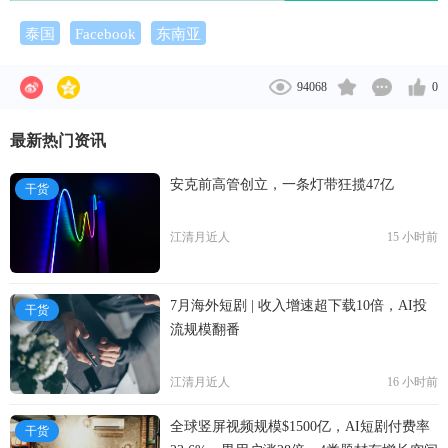
泰国
Facebook
东南亚
94068
0
最新热门资讯
安克前高管创立，一条灯带狂揽47亿
干货
江清月近人
15 小时前
7月海外短剧 | 收入增速超下载10倍，AI投
干货
流规模翻番
江清月近人
16 小时前
全球竖屏视频规模$1500亿，AI短剧付费率
干货