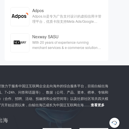
Adpos
Adpos.io是专为广告支付设计的虚拟信用卡管
理平台，优质卡段支持Meta Ads/Google
Ads/Twitter等各大广告平台的充值。
Nexway SASU
With 20 years of experience running
merchant services & e-commerce solutions,
Nexway is a one-single partner capable of
handling the full scope of e-
commerceaspects & support your digital
growth.
家致力于服务中国泛互联网企业走向海外的综合服务平台，目前白鲸出海
、7×24h、问答和话题等）、数据（公司、产品、资本、榜单、专辑和
务（合作、招聘、活动、投融资和众创空间等）以及社群社区等共四大模
年7月开始运营以来，白鲸出海已成长为中国泛互联网出海……
查看更多
出海
G
l
o