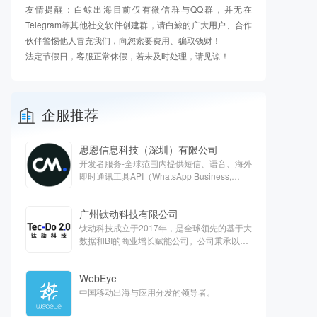
友情提醒：白鲸出海目前仅有微信群与QQ群，并无在
Telegram等其他社交软件创建群，请白鲸的广大用户、合作
伙伴警惕他人冒充我们，向您索要费用、骗取钱财！
法定节假日，客服正常休假，若未及时处理，请见谅！
企服推荐
思恩信息科技（深圳）有限公司
开发者服务-全球范围内提供短信、语音、海外
即时通讯工具API（WhatsApp Business,
Apple Business chat, Viber）、客服云、欧洲
支付等对话式商务解决方案
广州钛动科技有限公司
钛动科技成立于2017年，是全球领先的基于大
数据和BI的商业增长赋能公司。公司秉承以服
务客户为中心的核心价值观，旨在通过技术能
力抽样提高全球商业运营效率，打造最能帮助
WebEye
客户的一站式平台。
中国移动出海与应用分发的领导者。