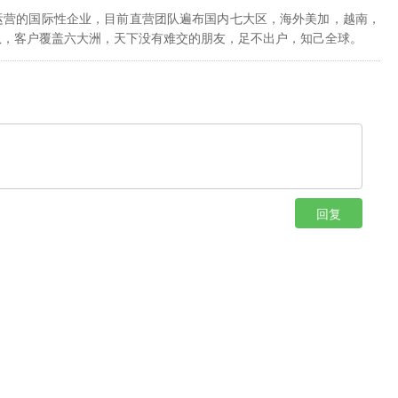
运营的国际性企业，目前直营团队遍布国内七大区，海外美加，越南，
队，客户覆盖六大洲，天下没有难交的朋友，足不出户，知己全球。
回复