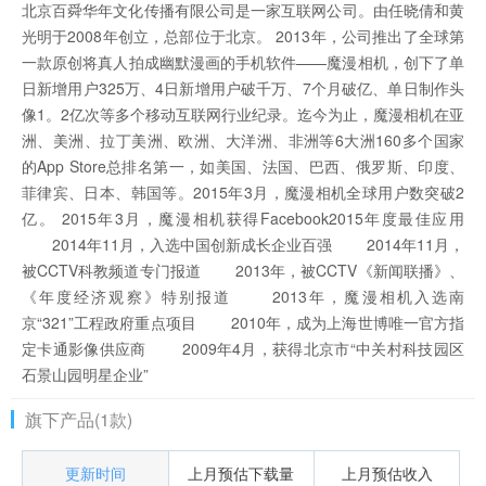
北京百舜华年文化传播有限公司是一家互联网公司。由任晓倩和黄
光明于2008年创立，总部位于北京。 2013年，公司推出了全球第
一款原创将真人拍成幽默漫画的手机软件——魔漫相机，创下了单
日新增用户325万、4日新增用户破千万、7个月破亿、单日制作头
像1。2亿次等多个移动互联网行业纪录。迄今为止，魔漫相机在亚
洲、美洲、拉丁美洲、欧洲、大洋洲、非洲等6大洲160多个国家
的App Store总排名第一，如美国、法国、巴西、俄罗斯、印度、
菲律宾、日本、韩国等。2015年3月，魔漫相机全球用户数突破2
亿。 2015年3月，魔漫相机获得Facebook2015年度最佳应用
2014年11月，入选中国创新成长企业百强 2014年11月，
被CCTV科教频道专门报道 2013年，被CCTV《新闻联播》、
《年度经济观察》特别报道 2013年，魔漫相机入选南
京“321”工程政府重点项目 2010年，成为上海世博唯一官方指
定卡通影像供应商 2009年4月，获得北京市“中关村科技园区
石景山园明星企业”
旗下产品(1款)
更新时间
上月预估下载量
上月预估收入