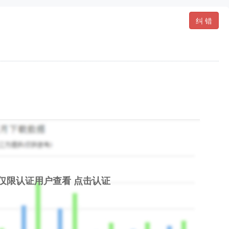
纠 错
仅限认证用户查看
点击认证