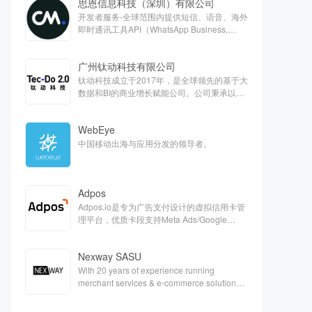
思恩信息科技（深圳）有限公司
开发者服务-全球范围内提供短信、语音、海外
即时通讯工具API（WhatsApp Business,
Apple Business chat, Viber）、客服云、欧洲
支付等对话式商务解决方案
广州钛动科技有限公司
钛动科技成立于2017年，是全球领先的基于大
数据和BI的商业增长赋能公司。公司秉承以服
务客户为中心的核心价值观，旨在通过技术能
力抽样提高全球商业运营效率，打造最能帮助
WebEye
客户的一站式平台。
中国移动出海与应用分发的领导者。
Adpos
Adpos.io是专为广告支付设计的虚拟信用卡管
理平台，优质卡段支持Meta Ads/Google
Ads/Twitter等各大广告平台的充值。
Nexway SASU
With 20 years of experience running
merchant services & e-commerce solutions,
Nexway is a one-single partner capable of
handling the full scope of e-