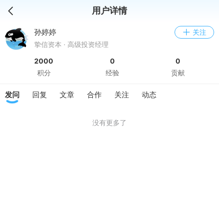
用户详情
孙婷婷
关注
挚信资本 · 高级投资经理
2000
0
0
积分
经验
贡献
发问
回复
文章
合作
关注
动态
没有更多了