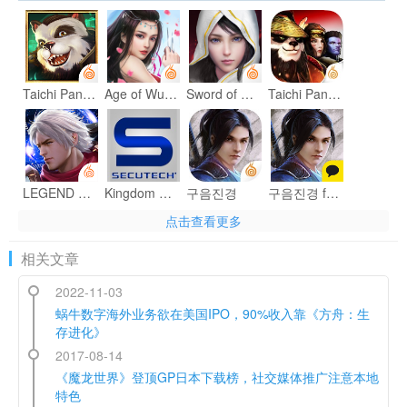
Taichi Panda
Age of Wushu Dynasty
Sword of Shadows
Taichi Panda: Heroes
LEGEND OF HERO : レジェンドオブヒーロー
Kingdom Warriors-Classic MMO
구음진경
구음진경 for Kakao
点击查看更多
相关文章
2022-11-03
太極パンダ 〜はじまりの章〜
戦乱アルカディア -天-
초월 for Kakao
대삼국지
蜗牛数字海外业务欲在美国IPO，90%收入靠《方舟：生
存进化》
2017-08-14
《魔龙世界》登顶GP日本下载榜，社交媒体推广注意本地
Survival Heroes
Taichi Panda 3: Dragon Hunter
Dragon Revolt - Classic MMORPG
ぼくとダイノ
特色