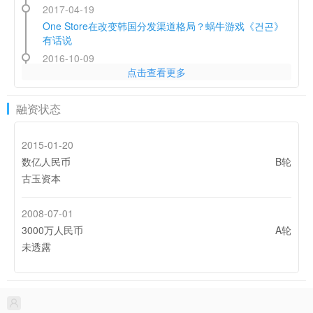
2017-04-19
One Store在改变韩国分发渠道格局？蜗牛游戏《건곤》
有话说
2016-10-09
Blade Reborn
구양신공
건곤
My Dino
点击查看更多
《策三国》登马来西亚App Store畅销榜首，三国题材在
东南亚仍受捧
2016-03-25
融资状态
蜗牛手游攻占美国等多地区GooglePlay推荐位
드래곤 리볼트
가이아Gaia
太極パンダ-DRAGON HUNTER-
Tales of Gaia
2015-01-20
2016-03-16
数亿人民币
B轮
时隔一年 回看蜗牛游戏的“韩国军团”
古玉资本
2016-03-08
2008-07-01
Chaos Legends
Battle Kingdoms สามก๊ก
Heroes of Gaia
Taichi Panda Pocket Guide
以《太极熊猫》为例，看动作游戏的Facebook投放
3000万人民币
A轮
未透露
九陰 -Age of Wushu-
天子伝説～呪われた大地～
太極パンダ -PHANTOM HEROES-
도모:전쟁은 도 아니면 모