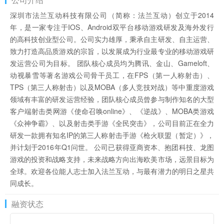
深圳市法兰互动科技有限公司（简称：法兰互动）创立于2014
年，是一家专注于IOS、Android双平台移动游戏研发及海外发行
的高科技创业型公司。公司实力雄厚，秉承自主研发、自主运营、
致力打造高品质游戏的宗旨，以发展成为行业最专业的移动游戏研
发运营公司为目标。 团队核心成员均为腾讯、金山、Gameloft、
动视暴雪等著名游戏公司骨干员工，在FPS（第一人称射击）、
TPS（第三人称射击）以及MOBA（多人竞技对战）等中重度游戏
领域有丰富的研发运营经验，团队核心成员曾参与制作知名的大型
客户端射击类网游《使命召唤online》、《逆战》、MOBA类游戏
《众神争霸》、以及射击类手游《全民突击》，公司目前正在全力
研发一款拥有知名IP的第三人称射击手游《枪火联盟（暂定）》，
并计划于2016年Q1问世。 公司已获得亚商资本、抱团科技、龙图
游戏的投资和战略支持，未来战略方向出海欧美市场，远景目标为
全球。欢迎各位能人志士加入法兰互动，与最有潜力的明日之星共
同成长。
融资状态