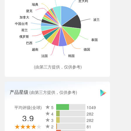
意大利
瑞典
捷克
加拿大
波兰
中国台湾
荷兰
俄罗斯
泰国
巴西
越南
德国
法国
韩国
(由第三方提供，仅供参考)
产品星级
(由第三方提供，仅供参考)
平均评级(全球)
5
1049
4
282
3.9
3
282
2
81