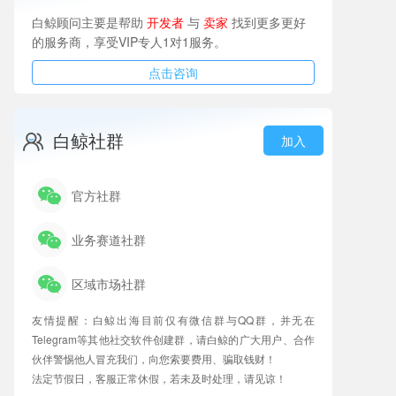
白鲸顾问主要是帮助
开发者
与
卖家
找到更多更好
的服务商，享受VIP专人1对1服务。
点击咨询
白鲸社群
加入
官方社群
业务赛道社群
区域市场社群
友情提醒：白鲸出海目前仅有微信群与QQ群，并无在
Telegram等其他社交软件创建群，请白鲸的广大用户、合作
伙伴警惕他人冒充我们，向您索要费用、骗取钱财！
法定节假日，客服正常休假，若未及时处理，请见谅！