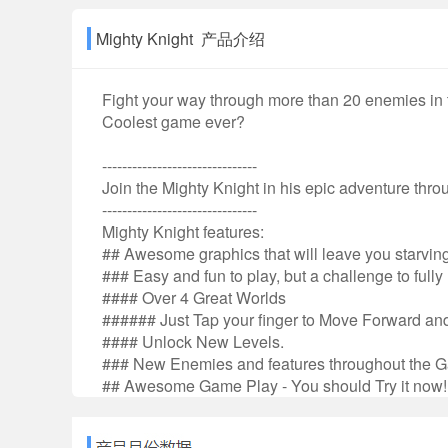
Mighty Knight 产品介绍
Fight your way through more than 20 enemies in th
Coolest game ever?
-------------------------------
Join the Mighty Knight in his epic adventure thr
-------------------------------
Mighty Knight features:
## Awesome graphics that will leave you starvin
### Easy and fun to play, but a challenge to fully
#### Over 4 Great Worlds
###### Just Tap your finger to Move Forward an
#### Unlock New Levels.
### New Enemies and features throughout the 
## Awesome Game Play - You should Try it now!