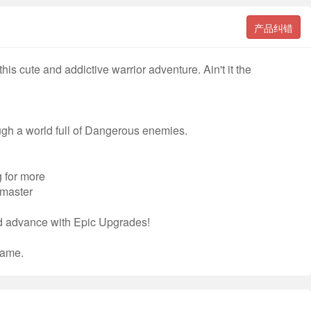
产品纠错
is cute and addictive warrior adventure. Ain't it the
ough a world full of Dangerous enemies.
g for more
 master
d advance with Epic Upgrades!
Game.