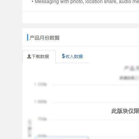
• Messaging with photo, location share, audio m
• New friend finding functionality by location, 
• Instant group messaging with friends
Now available in 12 languages: Portuguese , Ara
Korean, Spanish, Thai, Traditional & Simplified
* Please refer to the support section on www.maaii.
此版块仅