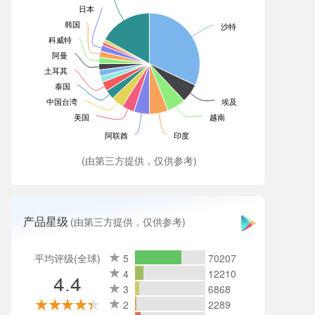
日本
韩国
沙特
科威特
阿曼
土耳其
泰国
中国台湾
埃及
美国
越南
阿联酋
印度
(由第三方提供，仅供参考)
产品星级
(由第三方提供，仅供参考)
平均评级(全球)
5
70207
4
12210
4.4
3
6868
2
2289