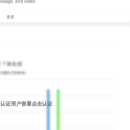
essage, and video
PIN, and recommendations
更多
bic, Bahasa Indonesia, English, French, Japanese,
 Chinese, and Vietnamese.
com for the full device list.
限认证用户查看
点击认证