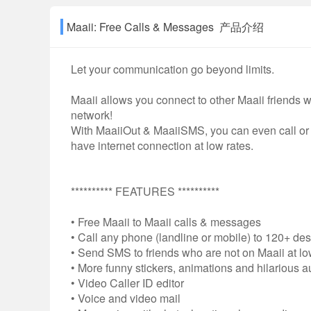
Maaii: Free Calls & Messages 产品介绍
Let your communication go beyond limits.
Maaii allows you connect to other Maaii friends 
network!
With MaaiiOut & MaaiiSMS, you can even call or 
have internet connection at low rates.
********** FEATURES **********
• Free Maaii to Maaii calls & messages
• Call any phone (landline or mobile) to 120+ dest
• Send SMS to friends who are not on Maaii at lo
• More funny stickers, animations and hilarious a
• Video Caller ID editor
• Voice and video mail