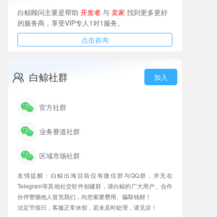
白鲸顾问主要是帮助
开发者
与
卖家
找到更多更好
的服务商，享受VIP专人1对1服务。
点击咨询
白鲸社群
加入
官方社群
业务赛道社群
区域市场社群
友情提醒：白鲸出海目前仅有微信群与QQ群，并无在
Telegram等其他社交软件创建群，请白鲸的广大用户、合作
伙伴警惕他人冒充我们，向您索要费用、骗取钱财！
法定节假日，客服正常休假，若未及时处理，请见谅！