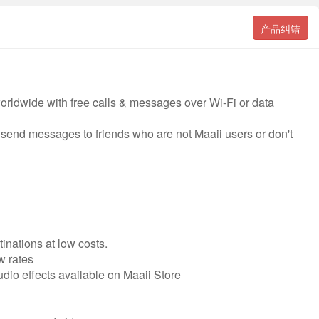
产品纠错
worldwide with free calls & messages over Wi-Fi or data
send messages to friends who are not Maaii users or don't
inations at low costs.
w rates
udio effects available on Maaii Store