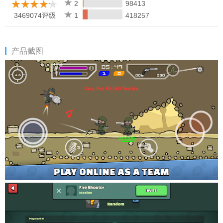
2
98413
3469074评级
1
418257
产品截图