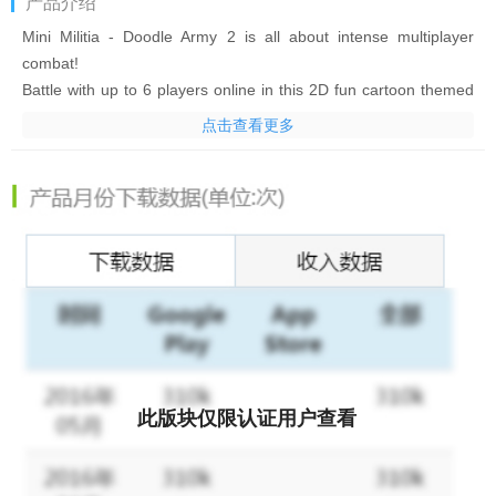
产品介绍
Mini Militia - Doodle Army 2 is all about intense multiplayer
combat!
Battle with up to 6 players online in this 2D fun cartoon themed
cross between Soldat and Halo, inspired on the original
点击查看更多
stickman shooter Doodle Army.
Key features:
.Online multiplayer with up to 6 players
.Intuitive dual stick shooting controls with jetpack flight
.Over 20 maps to explore
.Wide range of modern and futuristic weapon types
.Offline Survival mode
This game includes optional in-game purchases (includes
此版块仅限认证用户查看
random items).