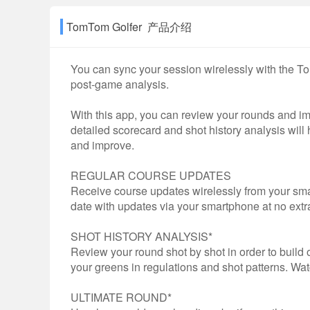
TomTom Golfer 产品介绍
You can sync your session wirelessly with the T
post-game analysis.
With this app, you can review your rounds and im
detailed scorecard and shot history analysis wil
and improve.
REGULAR COURSE UPDATES
Receive course updates wirelessly from your sma
date with updates via your smartphone at no extra
SHOT HISTORY ANALYSIS*
Review your round shot by shot in order to buil
your greens in regulations and shot patterns. Wat
ULTIMATE ROUND*