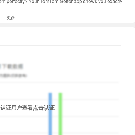
ent perfectly? Your TomTom Golfer app shows you exactly
he best holes from a course you've played regularly to
更多
!
oth Smart (4.1 or higher) and Android version 4.4 or
ternet to exchange information with your TomTom device.
i, S5 Plus, S4, S4 Mini, A3, A5, Note 3, Note 4, J5
限认证用户查看
点击认证