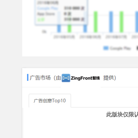
- OnePlus One
Still reading? That shows dedication – you’ll go 
*Requires a TomTom Golfer 2 GPS Watch
此版块仅限