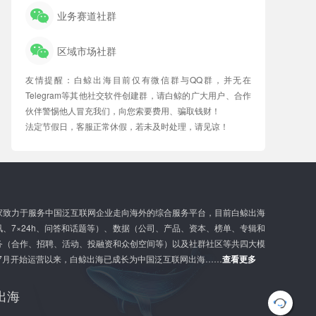
业务赛道社群
区域市场社群
友情提醒：白鲸出海目前仅有微信群与QQ群，并无在
Telegram等其他社交软件创建群，请白鲸的广大用户、合作
伙伴警惕他人冒充我们，向您索要费用、骗取钱财！
法定节假日，客服正常休假，若未及时处理，请见谅！
家致力于服务中国泛互联网企业走向海外的综合服务平台，目前白鲸出海
、7×24h、问答和话题等）、数据（公司、产品、资本、榜单、专辑和
务（合作、招聘、活动、投融资和众创空间等）以及社群社区等共四大模
年7月开始运营以来，白鲸出海已成长为中国泛互联网出海……
查看更多
出海
G
l