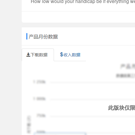
How low would your handicap be if everything w
what you're capable of achieving, by combining t
reveal your ultimate round.
So, just sync your TomTom Golfer and Get Going
Supported Android Devices
This mobile app only works on phones with Blueto
higher. The app needs to be connected to the in
The following Android phones are supported:
- Samsung: S7, S7 Edge, S6, S6 Edge, S5, S5 Min
- Nexus: 5, 5X, 6
- HTC: One M8 and M9
- LG: G4
此版块仅
- Sony: Xperia Z3, Z3 Compact, Z5, Z5 Compact
- Huawei: P8, P8 Lite