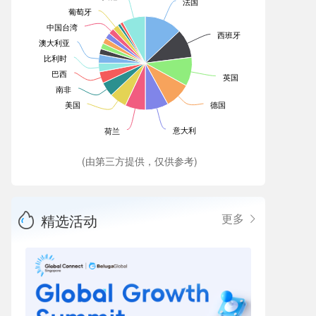
法国
葡萄牙
中国台湾
西班牙
澳大利亚
比利时
巴西
英国
南非
美国
德国
意大利
荷兰
(由第三方提供，仅供参考)
精选活动
更多