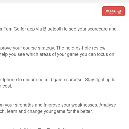
产品纠错
omTom Golfer app via Bluetooth to see your scorecard and
prove your course strategy. The hole-by-hole review,
l help you see which areas of your game you can focus on
rtphone to ensure no mid-game surprise. Stay right up to
 cost.
d on your strengths and improve your weaknesses. Analyse
ch, learn and change your game for the better.