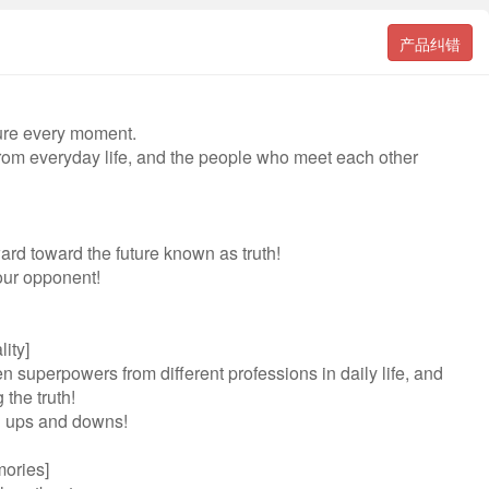
产品纠错
ture every moment.
from everyday life, and the people who meet each other
rd toward the future known as truth!
our opponent!
ity]
 superpowers from different professions in daily life, and
the truth!
th ups and downs!
mories]