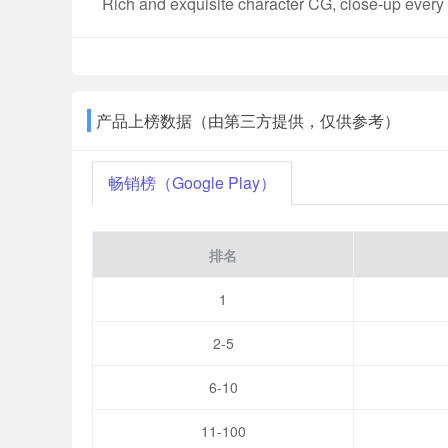
Rich and exquisite character CG, close-up every
Collect and upgrade bonds to turn memories into
[Exclusive time, sweet dating mobile interaction]
Restore real-life social interaction, and use fun
book a sweet date with your favorite person any
产品上榜数据（由第三方提供，仅供参考）
[Wonderful shooting of lovers under the freeze-fr
Produce exclusive programs to cover your hero in
畅销榜（Google Play）
From him at work to him in life, we meet and unde
[Company management to create top film and tel
排名
Whether it's a dangerous and bizarre incident or
Every exploration is a release of freshness, and ev
1
※about Us※
2-5
"Love and Producer" official fan group:
https://www.facebook.com/lovenproducerTW
6-10
"Love and Producer" official website:
https://evol.fearlessgames.net/home
11-100
"Love and Producer" customer service email: