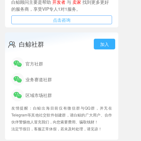
白鲸顾问主要是帮助
开发者
与
卖家
找到更多更好
的服务商，享受VIP专人1对1服务。
点击咨询
白鲸社群
加入
官方社群
业务赛道社群
区域市场社群
友情提醒：白鲸出海目前仅有微信群与QQ群，并无在
Telegram等其他社交软件创建群，请白鲸的广大用户、合作
伙伴警惕他人冒充我们，向您索要费用、骗取钱财！
法定节假日，客服正常休假，若未及时处理，请见谅！