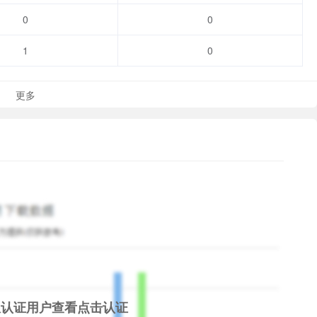
0
0
1
0
ng friends.
me is classified as auxiliary level 12 according to the game
更多
diction. It is advisable to take moderate rest and exercise.
uires additional payment to obtain additional game
ent in Hong Kong, Macao and Taiwan.
限认证用户查看
点击认证