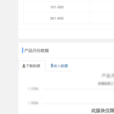
evol_service@fearlessgames.net
101-300
【Reminder】
301-600
※The content of the game involves love and maki
※The plot of the game is purely fictional. This ga
software classification management method.
※Please pay attention to the game time to avoid ad
Please do not imitate the virtual plot of the game.
※This game is a free game, and some content req
currency and props.
※ Feilisi Network Technology Co., Ltd. is an ag
此版块仅