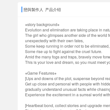
戀與製作人 产品介绍
※story background※
Evolution and elimination are taking place in na
The girl who glimpses another side of the world 
unexpectedly with their own fates,
Some keep running in order not to be eliminated,
Some rise up to fight against the cruel future.
Amid the many fogs and traps, bravely move forwa
This is your love and dream, so you must meet y
※Game Features※
[Ups and downs of the plot, suspense beyond real
Get up close and personal with people with hidden
gradually understand unusual facts while chasing 
Experience the excitement in a surreal world wi
[Heartbeat bond, collect stories and upgrade me