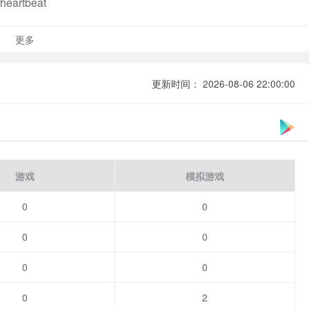
 heartbeat
 power.
更多
ctions such as text messages, calls, updates, and news to
time, anywhere!
更新时间： 2026-08-06 22:00:00
ame lens]
 all aspects
rstand each other in every detail.
evision brands]
游戏
模拟游戏
 a bizarre urban legend
ery report is the operator’s intention.
0
0
0
0
0
0
0
2