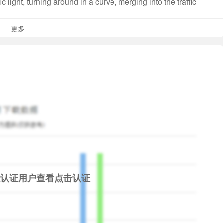
ic light, turning around in a curve, merging into the traffic
ed as game levels. A player may pass all game levels one
更多
 transmission, external view or internal view, or
ehicle, and pole in the first person. How do you like it?
限认证用户查看
点击认证