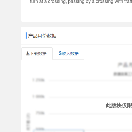
turn at a crossing, passing by a crossing with traff
flow, going onto a new lane, and overtaking, etc.
All maneuverability & road test items are design
by one.
A player may choose manual transmission and auto
understand the spatial relations among a driver, v
Cool?
此版块仅