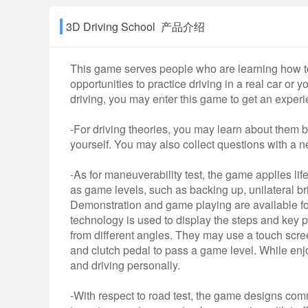
3D Driving School 产品介绍
This game serves people who are learning how to d
opportunities to practice driving in a real car or
driving, you may enter this game to get an experi
-For driving theories, you may learn about them b
yourself. You may also collect questions with a
-As for maneuverability test, the game applies lif
as game levels, such as backing up, unilateral bri
Demonstration and game playing are available for
technology is used to display the steps and key 
from different angles. They may use a touch screen
and clutch pedal to pass a game level. While enjo
and driving personally.
-With respect to road test, the game designs com