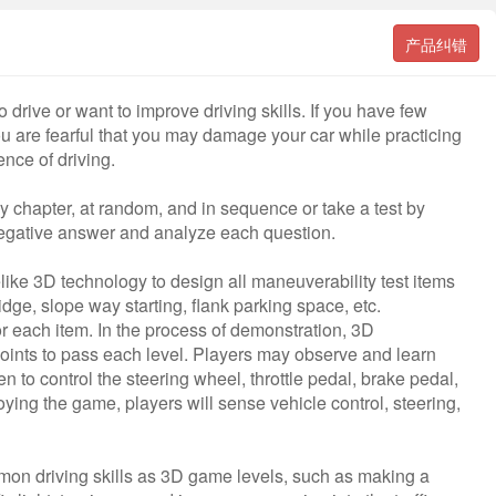
产品纠错
rive or want to improve driving skills. If you have few
 you are fearful that you may damage your car while practicing
ence of driving.
y chapter, at random, and in sequence or take a test by
 negative answer and analyze each question.
elike 3D technology to design all maneuverability test items
dge, slope way starting, flank parking space, etc.
 each item. In the process of demonstration, 3D
points to pass each level. Players may observe and learn
 to control the steering wheel, throttle pedal, brake pedal,
ying the game, players will sense vehicle control, steering,
mon driving skills as 3D game levels, such as making a