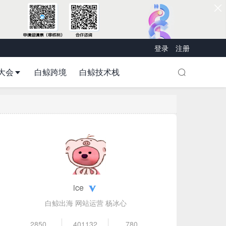
登录
注册
大会
白鲸跨境
白鲸技术栈
ice
白鲸出海 网站运营 杨冰心
2850
401132
780