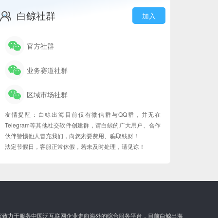
白鲸社群
加入
官方社群
业务赛道社群
区域市场社群
友情提醒：白鲸出海目前仅有微信群与QQ群，并无在
Telegram等其他社交软件创建群，请白鲸的广大用户、合作
伙伴警惕他人冒充我们，向您索要费用、骗取钱财！
法定节假日，客服正常休假，若未及时处理，请见谅！
家致力于服务中国泛互联网企业走向海外的综合服务平台，目前白鲸出海