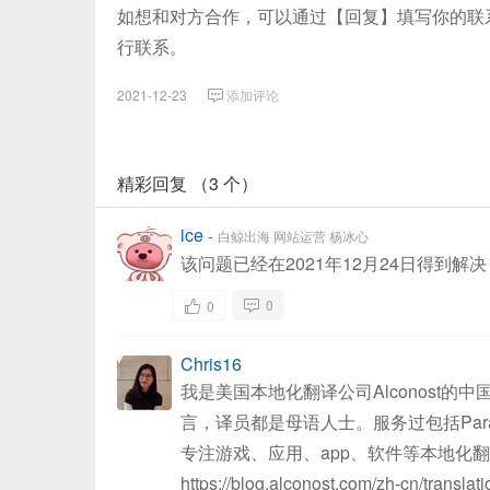
如想和对方合作，可以通过【回复】填写你的联系方式/
行联系。
2021-12-23
添加评论
精彩回复 （3 个）
ice
-
白鲸出海 网站运营 杨冰心
该问题已经在2021年12月24日得到解
0
0
Chris16
我是美国本地化翻译公司Alconost的中
言，译员都是母语人士。服务过包括Paradox 
专注游戏、应用、app、软件等本地化
https://blog.alconost.com/zh-cn/translat