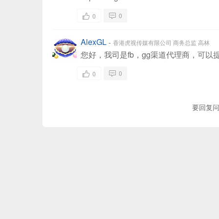
0
0
AlexGL
-
香港虎视传媒有限公司 商务总监 高林
您好，我司是fb，gg渠道代理商，可
0
0
要回复