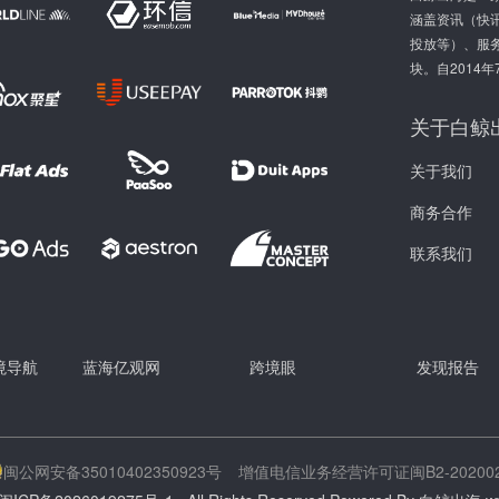
涵盖资讯（快讯
投放等）、服
块。自2014
关于白鲸
关于我们
商务合作
联系我们
跨境导航
蓝海亿观网
跨境眼
发现报告
闽公网安备35010402350923号
增值电信业务经营许可证闽B2-202002