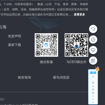
、7×24h、问答和话题等）、数据（公司、产品、资本、榜单、专辑和
务（合作、招聘、活动、投融资和众创空间等）以及社群社区等共四大模
年7月开始运营以来，白鲸出海已成长为中国泛互联网出海……
查看更多
出海
G
l
免责声明
o
b
素材下载
a
l
G
r
o
微信客服
与CEO聊合作
w
t
h
铭宣海淘
紫鸟浏览器
S
u
m
m
i
t
57
A
p