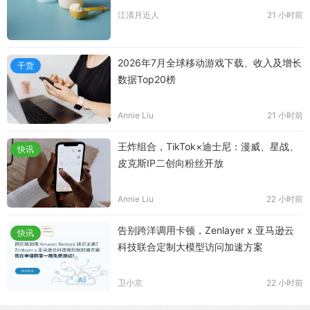
江清月近人
21 小时前
2026年7月全球移动游戏下载、收入及增长
干货
数据Top20榜
Annie Liu
21 小时前
王炸组合，TikTok×迪士尼：漫威、星战、
快讯
皮克斯IP二创向粉丝开放
Annie Liu
22 小时前
告别跨洋调用卡顿，Zenlayer x 亚马逊云
快讯
科技联合定制大模型访问加速方案
卫小京
22 小时前