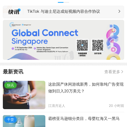
TikTok 与迪士尼达成短视频内容合作协议
Shopify 二季度实现收入 35.83 亿美元
敦煌网 On-Time 项目新增覆盖西班牙、意大利、荷
兰市场
亚马逊 AI 卖家助手新增 Buy Box 诊断功能
马来西亚加强跨境电商监管，Shopee 等承诺配合
最新资讯
查看更多
这款国产休闲游戏新秀，如何靠纯广告变现
快讯
做到日入20万美元？
江清月近人
20 小时前
霸榜亚马逊细分类目，母婴红海又一黑马
干货