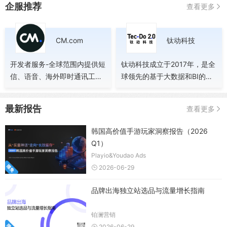
企服推荐
查看更多
CM.com
钛动科技
开发者服务-全球范围内提供短
钛动科技成立于2017年，是全
信、语音、海外即时通讯工具
球领先的基于大数据和BI的商
API（WhatsApp Business,
业增长赋能公司。公司秉承以
Apple Business chat,
服务客户为中心的核心价值
最新报告
查看更多
Viber）、客服云、欧洲支付等
观，旨在通过技术能力抽样提
对话式商务解决方案
高全球商业运营效率，打造最
韩国高价值手游玩家洞察报告（2026
能帮助客户的一站式平台。
Q1）
Playio&Youdao Ads
2026-06-29
品牌出海独立站选品与流量增长指南
铂澜营销
2026-06-29