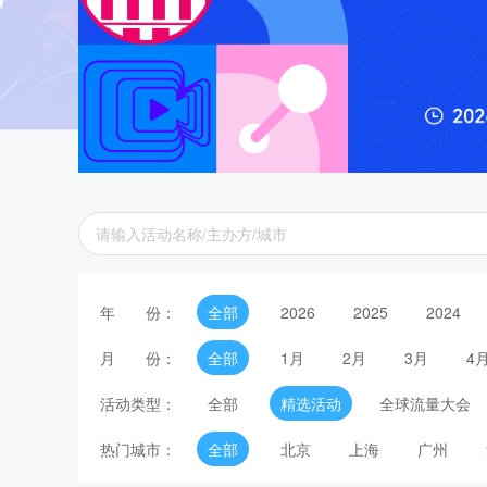
年
份：
全部
2026
2025
2024
月
份：
全部
1月
2月
3月
4
活
动
类
型：
全部
精选活动
全球流量大会
热
门
城
市：
全部
北京
上海
广州