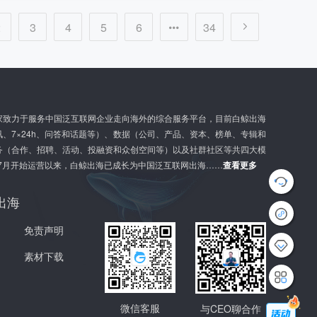
2
3
4
5
6
34
家致力于服务中国泛互联网企业走向海外的综合服务平台，目前白鲸出海
、7×24h、问答和话题等）、数据（公司、产品、资本、榜单、专辑和
务（合作、招聘、活动、投融资和众创空间等）以及社群社区等共四大模
年7月开始运营以来，白鲸出海已成长为中国泛互联网出海……
查看更多
G
出海
l
o
b
免责声明
a
l
素材下载
G
r
o
w
t
微信客服
与CEO聊合作
h