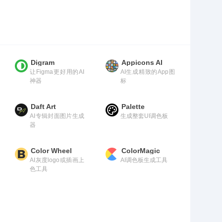
Digram
Appicons AI
让Figma更好用的AI
AI生成精致的App图
神器
标
Daft Art
Palette
AI专辑封面图片生成
生成整套UI调色板
器
Color Wheel
ColorMagic
AI灰度logo或插画上
AI调色板生成工具
色工具