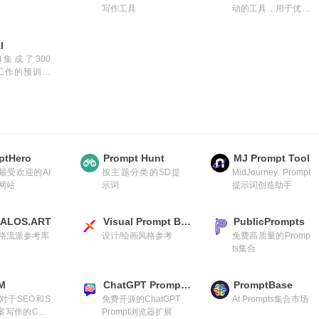
写作工具
动的工具，用于优化
您的营销内容
I
I集成了300
工作的预训练
一键生成商品
ng、SEO内容等
容
ptHero
Prompt Hunt
MJ Prompt Tool
最受欢迎的AI
按主题分类的SD提
MidJourney Prompt
网站
示词
提示词创造助手
KALOS.ART
Visual Prompt Builder
PublicPrompts
格流派参考库
设计/绘画风格参考
免费高质量的Promp
ts集合
M
ChatGPT Prompt Genius
PromptBase
对于SEO和S
免费开源的ChatGPT
AI Prompts集合市场
案写作的Chat
Prompt浏览器扩展