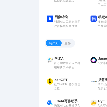
让创意照进现实
getim
的人工
比例生
修改照
图像转绘
稿定A
展到原
利用AI人工智能将图
拥有线
或创建
片转换成绘画插画等
图片重
型。
风格，支持概念场
检测、
景、迪士尼风格、二
能
次元人物、二次元场
写作AI
更多
景、照片质感、3D
设计、油画质感等多
种图片模型。
学术AI
Jasp
百万学术科研人员都
AI文
在用的学术平台
editGPT
据意
让ChatGPT修改英语
清华出
文章
你的文
Effidit写作助手
Rytr
腾讯AI Lab开发的AI
AI内