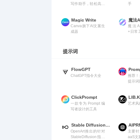
写作助手，轻松高效
手
完成写作
Magic Write
魔法A
Canva旗下AI文案生
魔法A
成器
+日常
应用，
listi
营销内
提示词
FlowGPT
Prom
ChatGPT指令大全
推荐！
提示词
ClickPrompt
LIB.
一款专为 Prompt 编
艺术风
写者设计的工具
Stable Diffusion Prompt Book
AIPR
OpenArt推出的针对
主要针
StableDiffusion指令
aaS文