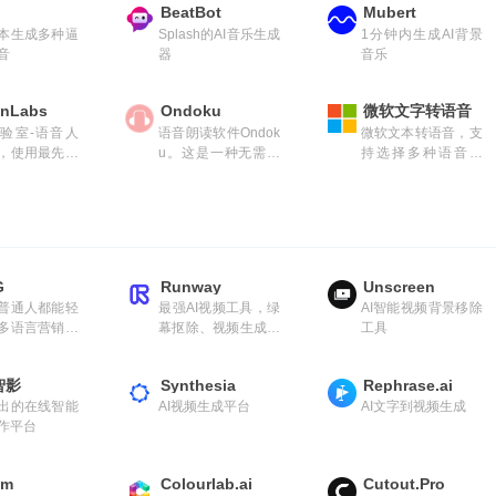
BeatBot
Mubert
本生成多种逼
Splash的AI音乐生成
1分钟内生成AI背景
音
器
音乐
enLabs
Ondoku
微软文字转语音
验室-语音人
语音朗读软件Ondok
微软文本转语音，支
，使用最先进
u。这是一种无需安
持选择多种语音风
I 语音工
装，任何人都可以免
格，可调节语速
任何声音和风
费使用的语音朗读服
高质量的语音
务。
G
Runway
Unscreen
普通人都能轻
最强AI视频工具，绿
AI智能视频背景移除
多语言营销短
幕抠除、视频生成、
工具
AI工具。
动态捕捉等
智影
Synthesia
Rephrase.ai
出的在线智能
AI视频生成平台
AI文字到视频生成
作平台
em
Colourlab.ai
Cutout.Pro