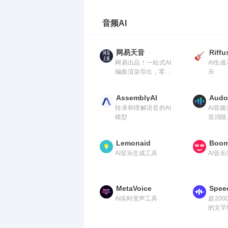
案
音频AI
网易天音
Riffu
网易出品！一站式AI
AI生
编曲渲染导出，零基
乐
础写歌
AssemblyAI
Audo
转录和理解语音的AI
AI音
模型
音消除
音量调
Lemonaid
Boo
AI音乐生成工具
AI音
MetaVoice
Spee
AI实时变声工具
超20
的文字