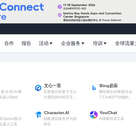
合作
报告
活动
企业服务
培训
全球流量
文心一言
Bing必应
le推出的AI聊
百度推出的基于文心
微软推出的新版结合
器人Bard
大模型的AI对话互动
了ChatGPT功能的必
工具
应
Character.AI
YouChat
区Quora推出
创建虚拟角色并与其
AI搜索对话工具
机器人工具
对话