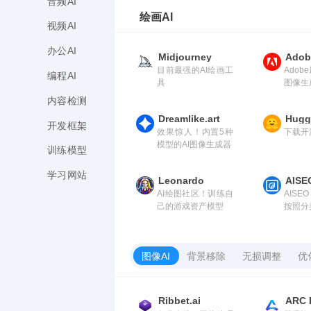
音频AI
绘画AI
视频AI
办公AI
Midjourney
Adobe
目前最强的AI绘画工
Adob
编程AI
具
图像生
内容检测
Dreamlike.art
Hugg
开发框架
效果惊人！内置5种
下载开
模型的AI图像生成器
训练模型
学习网站
Leonardo
AISE
AI绘图社区！训练自
AISEO
己的游戏资产模型
按照分
的训练
图像AI
背景移除
无损调整
优
Ribbet.ai
ARC 