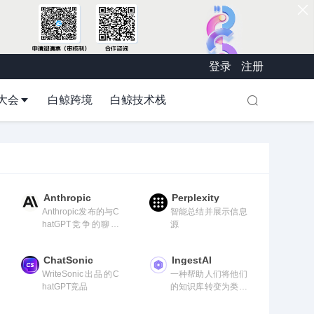
登录
注册
大会
白鲸跨境
白鲸技术栈
Anthropic
Perplexity
Anthropic发布的与C
智能总结并展示信息
hatGPT竞争的聊天
源
机器人
ChatSonic
IngestAI
WriteSonic出品的C
一种帮助人们将他们
hatGPT竞品
的知识库转变为类似
聊天机器人的助手的
工具。该工具与Slac