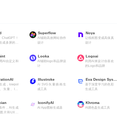
rompts浏览器
d
Superflow
Noya
ChatGPT！
AI辅助高效网站协作
让线框图变成高保真
I生成多屏的UI
设计
设计
int
Looka
Logoai
用AI自定义和
AI辅助logo和品牌设
利用AI来设计你喜欢
计
的Logo和品牌
trationAI
Illustroke
Eva Design System
生成，lowpol
AI SVG矢量插画生
基于深度学习的色彩
D、矢量、log
成工具
生成工具
素风、皮克斯
cian
IconifyAI
Khroma
a插件，AI生成
AI App图标生成器
AI调色盘生成工具
图片和UX文