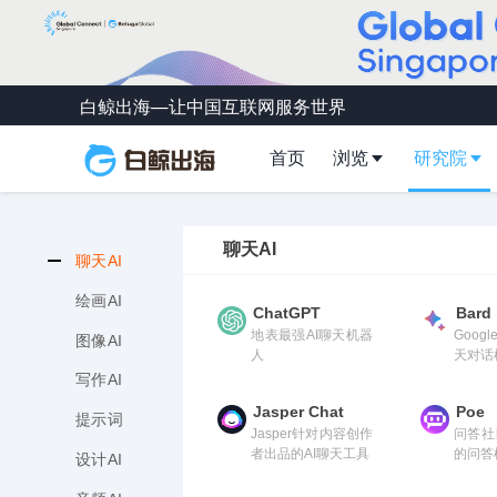
白鲸出海—让中国互联网服务世界
首页
浏览
研究院
聊天AI
聊天AI
绘画AI
ChatGPT
Bard
地表最强AI聊天机器
Goog
图像AI
人
天对话机
写作AI
Jasper Chat
Poe
提示词
Jasper针对内容创作
问答社
者出品的AI聊天工具
的问答
设计AI