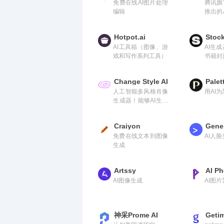
免费在线AI图片处理
腾讯旗
编辑
推出的
抠图和
Hotpot.ai
Stock
AI工具箱（图像、游
AI生
戏和写作系列工具）
书籍封
报、L
艺术等
Change Style AI
Palet
人工智能多风格肖像
用AI
生成器！能够AI生成
30种照片
Craiyon
Gene
免费在线文本到图像
AI人
生成
Artssy
AI Ph
AI图像生成
AI图
神采Prome AI
Geti