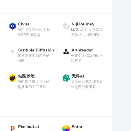
k、Discord、Whats
app、Telegram等兼
容。分钟上手，支持
上传Markdown、TX
Civitai
NijiJourney
T、Word、Excel、P
AI艺术共享平台！海
MJ出品！面向二次
owerPoint、Notio
量SD开源模型
元风格，内容细致拿
n、Confluence等知
捏专业到位
识库文件。
Scribble Diffusion
Artbreeder
将草图转变为精美的
创建令人惊叹的插画
插画
和艺术
站酷梦笔
无界AI
国内知名设计社区站
提供一站式AI搜索创
酷推出的人工智能插
作交流分享服务
画生成工具
Pixelcut.ai
Fotor