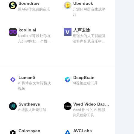
Soundraw
Uberduck
用AI制作免费的音乐
开源的AI语音生成平
台
koolio.ai
人声去除
koolio.ai可以让你在
用强大的人工智能算
几分钟内把一个概念
法将声音从音乐中分
变成一个完整的播
离出来
客。我们帮助您编辑
播客，轻松制作优质
内容。无论是转录音
频，与他人合作，根
据上下文自动选择音
Lumen5
DeepBrain
效或音乐来增强播
AI将博客文章转换成
AI视频生成工具
客。
视频
Synthesys
Veed Video Background Remover
AI虚拟人出镜讲解
Veed推出的AI视频
背景移除工具
Colossyan
AVCLabs