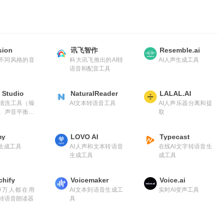
sion
讯飞智作
Resemble.ai
成不同风格的音
科大讯飞推出的AI转
AI人声生成工具
语音和配音工具
 Studio
NaturalReader
LALAL.AI
频清洗工具（噪
AI文本转语音工具
AI人声乐器分离和提
、声音平衡、
取
节）
my
LOVO AI
Typecast
乐生成工具
AI人声和文本转语音
在线AI文字转语音生
生成工具
成工具
chify
Voicemaker
Voice.ai
00万人都在用
AI文本到语音生成工
实时AI变声工具
转语音朗读器
具