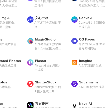
下ARC实验室
常用AI图片图像处理
Stability.AI出品的图
AI人像修复、
工具箱
片处理系列工具（背
增强工具
景移除、图片放大、
打光）
img AI
文心一格
Canva AI
成高质量图像、
AI艺术和创意辅助平
CanvaAI文本到图像
面、壁纸、海
台
生成工具
ogo、插画、
te
MagicStudio
CG Faces
为黑白照片着色
图片处理必备效率神
免费的 AI 人像生成
器！为你的图片提供
图片素材网站
神奇魔法
rated Photos
Picsart
Imagine
脸头像生成工具
Picsart推出的AI图片
AI文字到图片生成
生成器
otos
ShutterStock
Supermeme
片艺术美化
Shutterstock推出的
AIMEME梗图生成器
AI图片生成工具
mg
万兴爱画
NovelAI