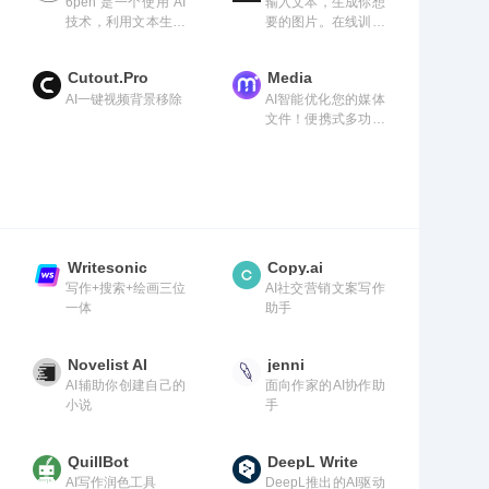
6pen 是一个使用 AI
输入文本，生成你想
该提示匹配的图像。
技术，利用文本生成
要的图片。在线训练
绘画作品的产品，这
你的专属风格。
意味着，你可以仅仅
Cutout.Pro
Media
通过文字描述画面内
AI一键视频背景移除
AI智能优化您的媒体
容，风格，就可以得
文件！便携式多功能
到画面
在线AI工具
Writesonic
Copy.ai
写作+搜索+绘画三位
AI社交营销文案写作
一体
助手
Novelist AI
jenni
AI辅助你创建自己的
面向作家的AI协作助
小说
手
QuillBot
DeepL Write
AI写作润色工具
DeepL推出的AI驱动