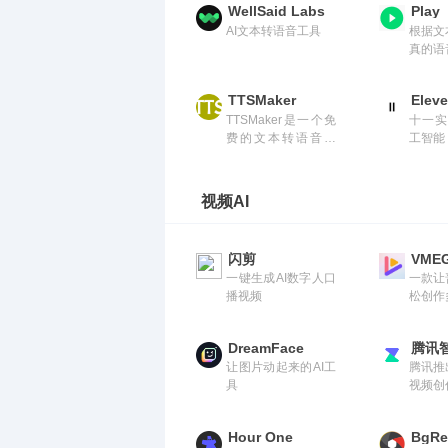
WellSaid Labs
Play
AI文本转语音工具
根据文
真的语
TTSMaker
Elev
TTSMaker是一个免
十一实
费的文本转语音工
工智能
具，提供语音合成服
的多用途A
务，支持多种语言。
具，以
格生成
视频AI
音频。
闪剪
VME
一键生成AI数字人口
一款让
播视频
松创作
视频的
DreamFace
腾讯
让图片动起来的AI工
腾讯推
具
视频创
Hour One
BgR