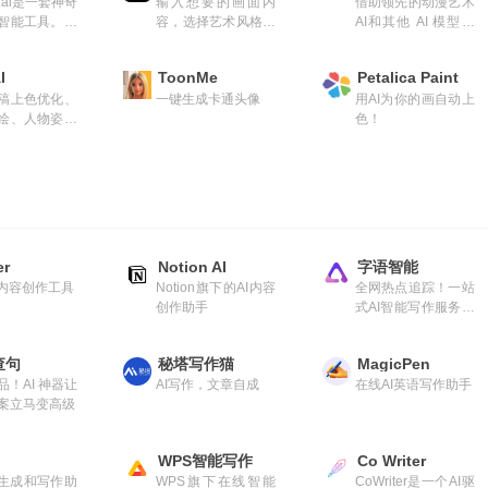
g.ai是一套神奇
输入想要的画面内
借助领先的动漫艺术
智能工具。按
容，选择艺术风格，
AI和其他 AI 模型，
成原始图像，
AI在一分钟内将您的
使用强大的图像模型
片，将图片扩
想法变成一副人工智
来描绘故事中的人物
I
ToonMe
Petalica Paint
始边界之外，
能绘画。
和时刻。
稿上色优化、
一键生成卡通头像
用AI为你的画自动上
自定义AI模
绘、人物姿势
色！
涂鸦完善等功
er
Notion AI
字语智能
字内容创作工具
Notion旗下的AI内容
全网热点追踪！一站
创作助手
式AI智能写作服务平
台
查句
秘塔写作猫
MagicPen
品！AI 神器让
AI写作，文章自成
在线AI英语写作助手
案立马变高级
WPS智能写作
Co Writer
容生成和写作助
WPS旗下在线智能
CoWriter是一个AI驱