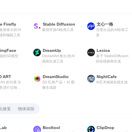
 Firefly
Stable Diffusion
文心一格
e最新推出的AI
最强开源AI绘画工具
百度出品的AI绘画工
成和编辑工具
具
ingFace
DreamUp
Lexica
源的SD模型
DeviantArt推出的AI
基于StableDiffusion
插画生成工具
的在线插画生成
O ART
DreamStudio
NightCafe
 Art 的AI算法
SD兄弟产品！AI 图
AI艺术插画在线生成
类进行过细致
像生成器
化修复
物体抹除
Lab
Booltool
ClipDrop