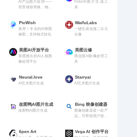
AI产品图片处理——
FotorAI图片生成工
背景移除替换、物体
具
抹除和图片放大
PicWish
WaifuLabs
推荐！专业的AI抠图
一键生成动漫二次元
修图，支持格式转化
头像
美图AI开放平台
美图云修
美图推出的AI人脸图
商业级AI影像处理工
像处理平台
具
Neural.love
Starryai
AI艺术图片生成
AI艺术图片生成
改图鸭AI图片生成
Bing 映像创建器
改图鸭AI图片生成
图像创建器是一款产
品，可帮助用户使用
DALL-E 生成 AI 映
像。得到文本提示
6pen Art
Vega AI 创作平台
后，AI将生成一组与