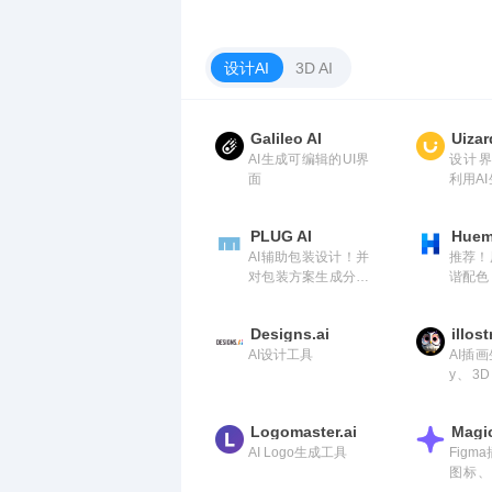
的手册
GPTP
扩展
设计AI
3D AI
Galileo AI
Uizar
AI生成可编辑的UI界
设计界 
面
利用A
界面
PLUG AI
Huem
AI辅助包装设计！并
推荐！
对包装方案生成分析
谐配色
评估
Designs.ai
illos
AI设计工具
AI插画
y、3
o、像
等风格
Logomaster.ai
Magi
AI Logo生成工具
Figm
图标、