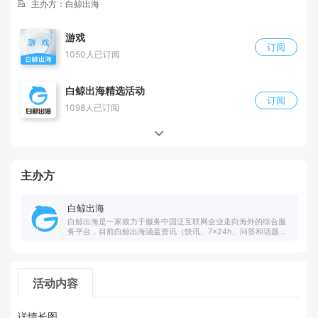
主办方：白鲸出海
游戏
订阅
1050人已订阅
白鲸出海精选活动
订阅
1098人已订阅
主办方
白鲸出海
白鲸出海是一家致力于服务中国泛互联网企业走向海外的综合服
务平台，目前白鲸出海涵盖资讯（快讯、7×24h、问答和话题
等）、数据（公司、产品、资本、榜单、专辑和投放等）、服务
（合作、招聘、活动、投融资和众创空间等）以及社群社区等共
四大模块。自2014年7月开始运营以来，白鲸出海已成长为中国
泛互联网出海媒体领域的领先品牌，在行业中家喻户晓。白鲸出
活动内容
海在2014年7月、2015年6月以及2017年11月分别完成百万人民
币级天使投资、千万人民币级A轮融资和千万人民币级A+轮融
资。
详情长图