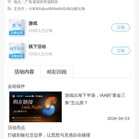
地点：
广东省深圳市福田区
主办方：小米&Adjust&MediaGo&白鲸出海
游戏
订阅
1050人已订阅
线下活动
订阅
1025人已订阅
活动内容
精彩回顾
会前稿件
游戏出海下半场，IAA的“黄金三
角”怎么搭？
2026-06-03
活动亮点
打破刻板社交边界，让思想与灵感自在碰撞