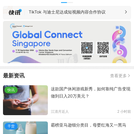
TikTok 与迪士尼达成短视频内容合作协议
Shopify 二季度实现收入 35.83 亿美元
敦煌网 On-Time 项目新增覆盖西班牙、意大利、荷
兰市场
亚马逊 AI 卖家助手新增 Buy Box 诊断功能
马来西亚加强跨境电商监管，Shopee 等承诺配合
最新资讯
查看更多
这款国产休闲游戏新秀，如何靠纯广告变现
快讯
做到日入20万美元？
江清月近人
2 小时前
霸榜亚马逊细分类目，母婴红海又一黑马
干货