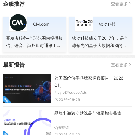
企服推荐
查看更多
CM.com
钛动科技
开发者服务-全球范围内提供短
钛动科技成立于2017年，是全
信、语音、海外即时通讯工具
球领先的基于大数据和BI的商
API（WhatsApp Business,
业增长赋能公司。公司秉承以
Apple Business chat,
服务客户为中心的核心价值
最新报告
查看更多
Viber）、客服云、欧洲支付等
观，旨在通过技术能力抽样提
对话式商务解决方案
高全球商业运营效率，打造最
韩国高价值手游玩家洞察报告（2026
能帮助客户的一站式平台。
Q1）
Playio&Youdao Ads
2026-06-29
品牌出海独立站选品与流量增长指南
铂澜营销
2026-06-29