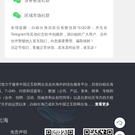
区域市场社群
友情提醒：白鲸出海目前仅有微信群与QQ群，并无在
Telegram等其他社交软件创建群，请白鲸的广大用户、合作
伙伴警惕他人冒充我们，向您索要费用、骗取钱财！
法定节假日，客服正常休假，若未及时处理，请见谅！
家致力于服务中国泛互联网企业走向海外的综合服务平台，目前白鲸出海
、7×24h、问答和话题等）、数据（公司、产品、资本、榜单、专辑和
务（合作、招聘、活动、投融资和众创空间等）以及社群社区等共四大模
年7月开始运营以来，白鲸出海已成长为中国泛互联网出海……
查看更多
出海
G
l
o
免责声明
b