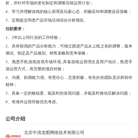
现，
制定和调整游戏运营收费策略、对活动的效果和数据分
析，
并针对市场的变化制定和调整后续运营计划；
析及业内相关产品监测分析，
并针对市场的变化制定和调整
4、学习并理解游戏的核心原理及玩家心态，积极应对和调整反应策略；
后续运营计划；
5、定期提交同类产品市场活动综合分析报告。
4、学习并理解游戏的核心原理及玩家心态，积极应对和调整
任职要求：
反应策略；
1、2年以上同行业的工作经验；
5、定期提交同类产品市场活动综合分析报告。
2、具有较强的产品分析能力，可独立跟进产品从上线之初的调整，版本
任职要求：
测试、制定及产品规划、销售策略和竞争策略；
1、2年以上同行业的工作经验；
3、熟悉手机游戏游戏市场环境, 具备游戏运营理念及用户知识，熟悉手
2、具有较强的产品分析能力，可独立跟进产品从上线之初的
游运营方式，有完整的项目经验；
调整，版本测试、制定及产品规划、销售策略和竞争策略；
4、沟通、协调能力强。有责任心，态度积极，有良好的团队意识和协作
3、熟悉手机游戏游戏市场环境, 具备游戏运营理念及用户知
精神；
识，熟悉手游运营方式，有完整的项目经验；
5、具备一定的敏锐度、能及时的发现问题，并能及时推动且解决问题；
4、沟通、协调能力强。有责任心，态度积极，有良好的团队
6、有海外运营经验优先考虑。
意识和协作精神；
5、具备一定的敏锐度、能及时的发现问题，并能及时推动且
公司介绍
解决问题；
6、有海外运营经验优先考虑。
北京中清龙图网络技术有限公司