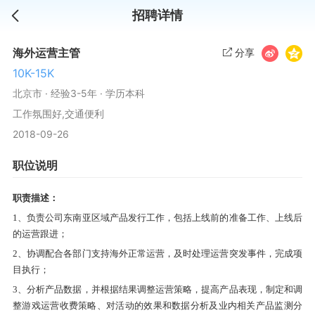
招聘详情
海外运营主管
分享
10K-15K
北京市
·
经验3-5年
·
学历本科
工作氛围好,交通便利
2018-09-26
招聘岗位
HIRING
职位说明
海外运营主管
10K-15K
北京市
·
经验3-5年
·
学历本科
职责描述：
职责描述：
1、负责公司东南亚区域产品发行工作，包括上线前的准备工作、上线后
1、负责公司东南亚区域产品发行工作，包括上线前的准备工
的运营跟进；
作、上线后的运营跟进；
2、协调配合各部门支持海外正常运营，及时处理运营突发事件，完成项
2、协调配合各部门支持海外正常运营，及时处理运营突发事
目执行；
件，完成项目执行；
3、分析产品数据，并根据结果调整运营策略，提高产品表现，
制定和调
3、分析产品数据，并根据结果调整运营策略，提高产品表
整游戏运营收费策略、对活动的效果和数据分析及业内相关产品监测分