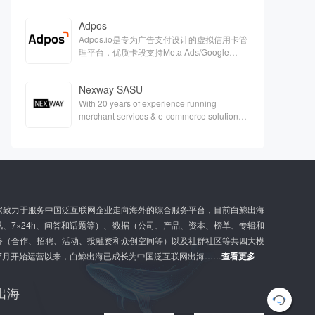
Adpos
Adpos.io是专为广告支付设计的虚拟信用卡管
理平台，优质卡段支持Meta Ads/Google
Ads/Twitter等各大广告平台的充值。
Nexway SASU
With 20 years of experience running
merchant services & e-commerce solutions,
Nexway is a one-single partner capable of
handling the full scope of e-
commerceaspects & support your digital
growth.
家致力于服务中国泛互联网企业走向海外的综合服务平台，目前白鲸出海
、7×24h、问答和话题等）、数据（公司、产品、资本、榜单、专辑和
务（合作、招聘、活动、投融资和众创空间等）以及社群社区等共四大模
年7月开始运营以来，白鲸出海已成长为中国泛互联网出海……
查看更多
G
出海
l
o
b