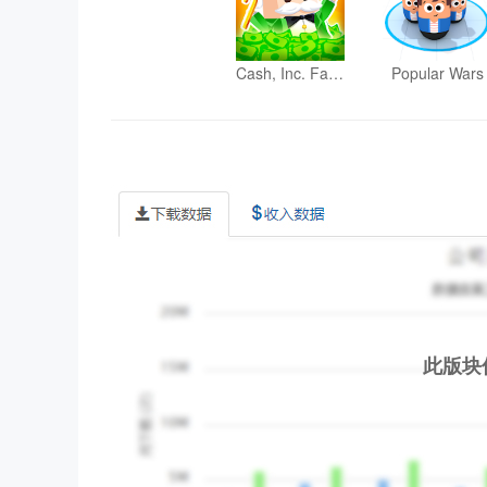
Cash, Inc. Fame & Fortune Game
Popular Wars
此版块