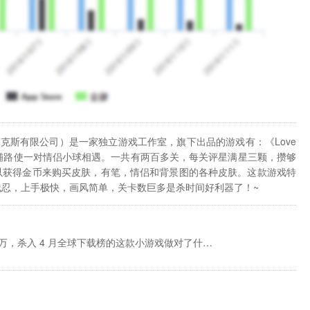
文名：超级塔克斯有限公司）是一家独立游戏工作室，旗下出品的游戏有：《Love
条来铺路使一对情侣小球相遇。一共有两百多关，每关评星满星三颗，攒够
以获得金币来购买皮肤，有笔，情侣和背景图的各种皮肤。这款游戏特
忍，上手极快，画风简单，关卡数巨多是杀时间好利器了！~
20 天下载破 1000 万，杀入 4 月全球下载榜的这款小游戏做对了什么？