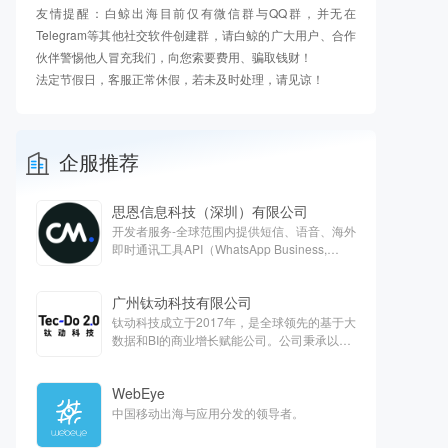
友情提醒：白鲸出海目前仅有微信群与QQ群，并无在
Telegram等其他社交软件创建群，请白鲸的广大用户、合作
伙伴警惕他人冒充我们，向您索要费用、骗取钱财！
法定节假日，客服正常休假，若未及时处理，请见谅！
企服推荐
思恩信息科技（深圳）有限公司
开发者服务-全球范围内提供短信、语音、海外
即时通讯工具API（WhatsApp Business,
Apple Business chat, Viber）、客服云、欧洲
支付等对话式商务解决方案
广州钛动科技有限公司
钛动科技成立于2017年，是全球领先的基于大
数据和BI的商业增长赋能公司。公司秉承以服
务客户为中心的核心价值观，旨在通过技术能
力抽样提高全球商业运营效率，打造最能帮助
WebEye
客户的一站式平台。
中国移动出海与应用分发的领导者。