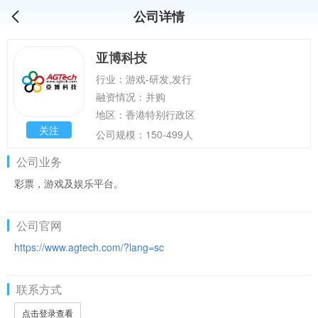
公司详情
亚博科技
行业：游戏-研发,发行
融资情况：并购
地区：香港特别行政区
关注
公司规模：150-499人
公司业务
彩票，游戏及娱乐平台。
公司官网
https://www.agtech.com/?lang=sc
联系方式
点击登录查看