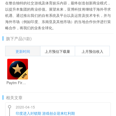
在整合独特的社交游戏及体育娱乐内容，最终创造创新商业模式，
以提升本集团的商业价值。展望未来，亚博科技将继续于海外寻求
机遇、通过推出我们的自有系统及平台以及运营及技术专长，并与
海外市场（例如印度、东南亚及其他市场）的当地合作伙伴进行策
略合作，将我们的业务全球化。
旗下产品(1款)
更新时间
上月预估下载量
上月预估收入
Paytm First Games Lite
相关文章
2020-04-15
印度进入封锁期 游戏创企迎来红利期