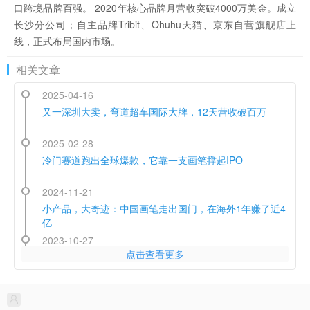
口跨境品牌百强。 2020年核心品牌月营收突破4000万美金。成立
长沙分公司；自主品牌Tribit、Ohuhu天猫、京东自营旗舰店上
线，正式布局国内市场。
相关文章
2025-04-16
又一深圳大卖，弯道超车国际大牌，12天营收破百万
2025-02-28
冷门赛道跑出全球爆款，它靠一支画笔撑起IPO
2024-11-21
小产品，大奇迹：中国画笔走出国门，在海外1年赚了近4
亿
2023-10-27
点击查看更多
一支马克笔卖出9000万，隐形冠军Ohuhu的营销复盘
2023-10-19
年营收超10亿，亚马逊转型独立站的它如何跻身品类头