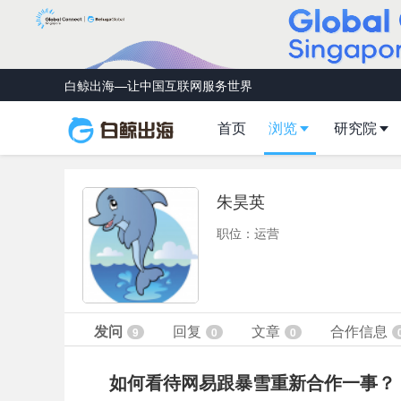
白鲸出海—让中国互联网服务世界
首页
浏览
研究院
朱昊英
职位：运营
发问
回复
文章
合作信息
9
0
0
如何看待网易跟暴雪重新合作一事？