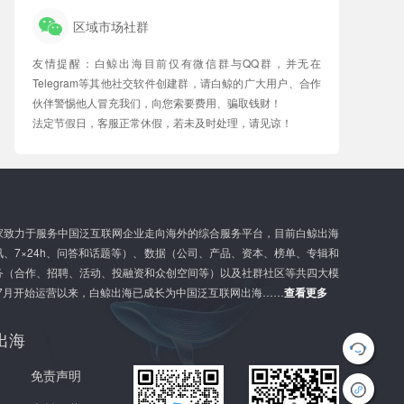
区域市场社群
友情提醒：白鲸出海目前仅有微信群与QQ群，并无在
Telegram等其他社交软件创建群，请白鲸的广大用户、合作
伙伴警惕他人冒充我们，向您索要费用、骗取钱财！
法定节假日，客服正常休假，若未及时处理，请见谅！
家致力于服务中国泛互联网企业走向海外的综合服务平台，目前白鲸出海
、7×24h、问答和话题等）、数据（公司、产品、资本、榜单、专辑和
务（合作、招聘、活动、投融资和众创空间等）以及社群社区等共四大模
年7月开始运营以来，白鲸出海已成长为中国泛互联网出海……
查看更多
G
l
o
b
出海
a
l
免责声明
G
r