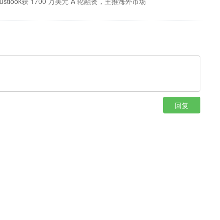
rustlook获 1700 万美元 A 轮融资，主推海外市场
回复