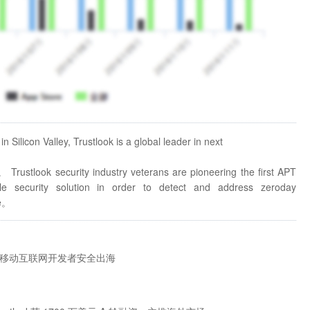
Silicon Valley, Trustlook is a global leader in next
。 Trustlook security industry veterans are pioneering the first APT
le security solution in order to detect and address zero­day
re。
助力中国移动互联网开发者安全出海