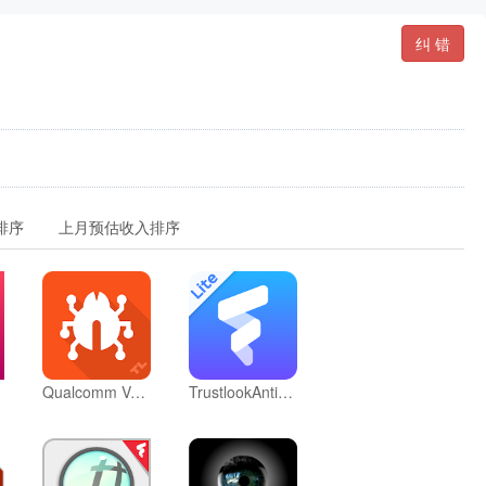
纠 错
排序
上月预估收入排序
Qualcomm Vulnerability Scanner
TrustlookAntivirusLite