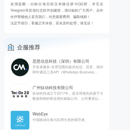
友情提醒：白鲸出海目前仅有微信群与QQ群，并无在
Telegram等其他社交软件创建群，请白鲸的广大用户、合作
伙伴警惕他人冒充我们，向您索要费用、骗取钱财！
法定节假日，客服正常休假，若未及时处理，请见谅！
企服推荐
思恩信息科技（深圳）有限公司
开发者服务-全球范围内提供短信、语音、海外
即时通讯工具API（WhatsApp Business,
Apple Business chat, Viber）、客服云、欧洲
支付等对话式商务解决方案
广州钛动科技有限公司
钛动科技成立于2017年，是全球领先的基于大
数据和BI的商业增长赋能公司。公司秉承以服
务客户为中心的核心价值观，旨在通过技术能
力抽样提高全球商业运营效率，打造最能帮助
WebEye
客户的一站式平台。
中国移动出海与应用分发的领导者。