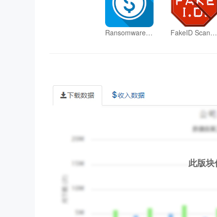
Ransomware Hunter
FakeID Scanner
此版块