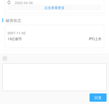
2022-04-06
点击查看更多
2021年财报速递：多家游戏公司亏损，网龙游戏业务净利
超21亿
2020-11-26
融资状态
印度政府再度封禁8款中国手游 这已经是近半年第4轮封禁
了
2007-11-02
2020-06-05
13亿港币
IPO上市
出海游戏公司闯入全球教育下载榜TOP10 教育科技出海还
有机会吗？
2020-04-01
网龙2019年报：游戏收入33亿元 海外市场增速达66.4%
2017-12-06
网龙公布2017年Q3财报 教育业务收益增长逾50%
2017-08-31
网龙：Q2 教育业务实现盈利 游戏业务收益 4.04 亿元
回复
2017-07-06