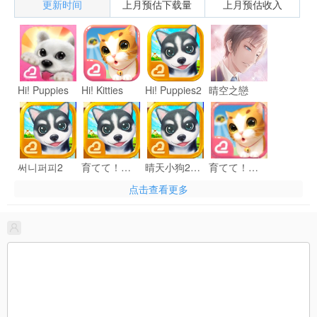
更新时间
上月预估下载量
上月预估收入
Hi! Puppies
Hi! Kitties
Hi! Puppies2
晴空之戀
써니퍼피2
育てて！マイワンコ2
晴天小狗2 繁體版
育てて！マイニャンコ
点击查看更多
晴天小貓 繁體版
써니캣츠
育てて！マイワンコ
써니퍼피