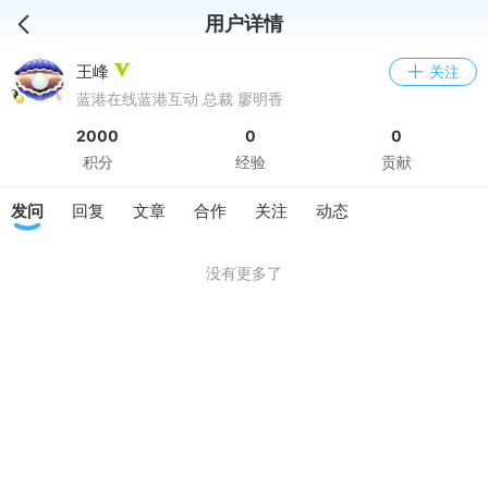
用户详情
王峰
关注
蓝港在线蓝港互动 总裁 廖明香
2000
0
0
积分
经验
贡献
发问
回复
文章
合作
关注
动态
没有更多了